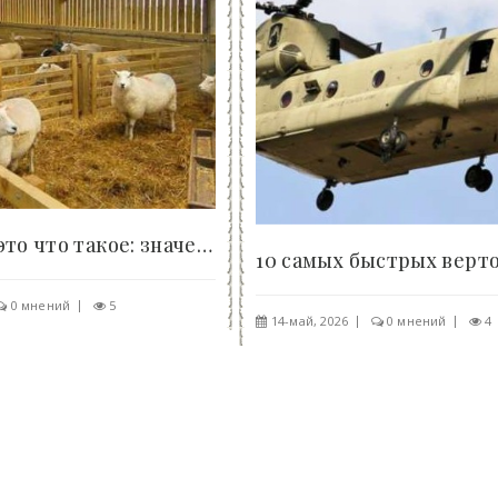
Овчарня — это что такое: значение и требования -..
0 мнений
5
14-май, 2026
0 мнений
4