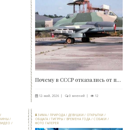
Почему в СССР отказались от производства..
12-май, 2026
0 мнений
12
/
ЗИМА
/
ПРИРОДА
/
ДЕВУШКИ
/
ОТКРЫТКИ
/
ЧИНЫ
/
ОБЩАГА
/
ТИГРРЫ
/
ВРЕМЕНА ГОДА
/
СОБАКИ
/
ВИДЕО
/
ФОТО ГАЛЕРЕЯ