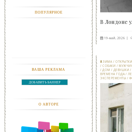
АНЕКДОТЫ
ПОПУЛЯРНОЕ
АВТОМОБИЛИ
АКТЕВИСТЫ И ИХ ВИДЕО
19-май, 2026
ЛЮДИ
ДЕТИ
ЗИМА
/
ОТКРЫТК
/
СОБАКИ
/
МУЖЧИ
ВАША РЕКЛАМА
ПОДРОСТКИ
/
ДОМ
/
ДЕВУШКИ
ВРЕМЕНА ГОДА
/
ЛЕ
ЭКСПЕРЕМЕНТЫ
/
Ф
ДОБАВИТЬ БАННЕР
ГОРОДА
ЭКСПЕРЕМЕНТЫ
О АВТОРЕ
ЖИЛЬЕ
ЗВЕЗДЫ