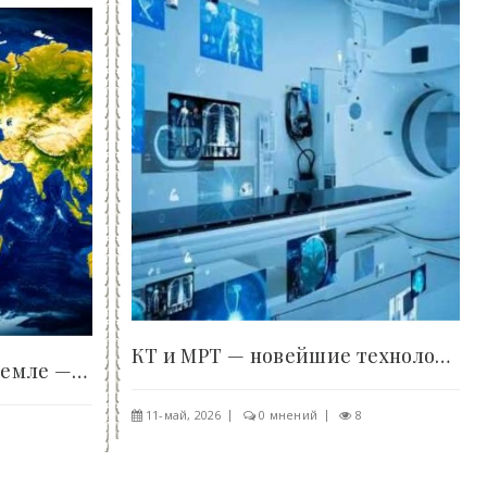
КТ и МРТ — новейшие технологии визуализации для..
Сколько материков на Земле — 6 или 7? Разбираемся..
11-май, 2026
0 мнений
8