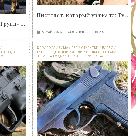
Пистолет, который уважали: Тульский Токарев – не..
ЖК «Кислород» от «АВА Групп» получил награду..
19-май, 2026
0 мнений
290
57
/
ПРИРОДА
/
ЗИМА
/
ЛЕС
/
ОТКРЫТКИ
/
ВИДЕО
/
ЕНА ГОДА
ТИГРРЫ
/
ДЕВУШКИ
/
ЛЮДИ
/
ОБЩАГА
/
СОБАКИ
/
ТО
ВРЕМЕНА ГОДА
/
ЖИВОТНЫЕ
/
ФОТО ГАЛЕРЕЯ