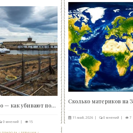
Апапельгино — как убивают поселки на Чукотке -..
11-май, 2026
0 мнений
7
0 мнений
15
/
ПРИРОДА
/
ДЕВУШКИ
/