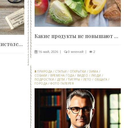
Какие продукты не повышают инсулин: на заметку..
Почему самозарядный пистолет так и не смог..
16-май, 2026
0 мнений
2
0
ПРИРОДА
/
СТАТЬИ
/
ОТКРЫТКИ
/
ЗИМА
/
СОБАКИ
/
ВРЕМЕНА ГОДА
/
ВИДЕО
/
ЛЮДИ
/
ПОДРОСТКИ
/
ДЕТИ
/
ТИГРРЫ
/
ЛЕТО
/
ОБЩАГА
/
ГОРОДА
/
ФОТО ГАЛЕРЕЯ