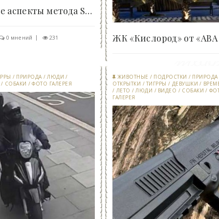
Технические аспекты метода Sur Lie в энологии -..
0 мнений
231
19-май, 2026
0 мнений
2
ГРРЫ
/
ПРИРОДА
/
ЛЮДИ
/
ЖИВОТНЫЕ
/
ПОДРОСТКИ
/
ПРИРОДА
/
СОБАКИ
/
ФОТО ГАЛЕРЕЯ
ОТКРЫТКИ
/
ТИГРРЫ
/
ДЕВУШКИ
/
ВРЕМ
/
ЛЕТО
/
ЛЮДИ
/
ВИДЕО
/
СОБАКИ
/
ФО
ГАЛЕРЕЯ