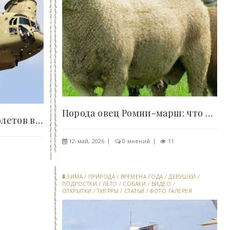
Порода овец Ромни-марш: что собой представляет -..
10 самых быстрых вертолетов в мире: на грани..
12-май, 2026
0 мнений
11
ЗИМА
/
ПРИРОДА
/
ВРЕМЕНА ГОДА
/
ДЕВУШКИ
/
ПОДРОСТКИ
/
ЛЕТО
/
СОБАКИ
/
ВИДЕО
/
ОТКРЫТКИ
/
ТИГРРЫ
/
СТАТЬИ
/
ФОТО ГАЛЕРЕЯ