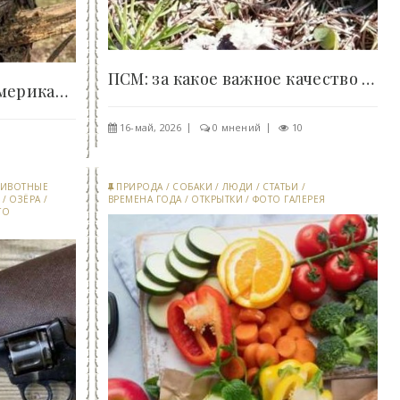
ПСМ: за какое важное качество сотрудники КГБ были..
FN Five-seveN: почему американцы пытались..
16-май, 2026
0 мнений
10
5
ИВОТНЫЕ
ПРИРОДА
/
СОБАКИ
/
ЛЮДИ
/
СТАТЬИ
/
/
ОЗЁРА
/
ВРЕМЕНА ГОДА
/
ОТКРЫТКИ
/
ФОТО ГАЛЕРЕЯ
ТО