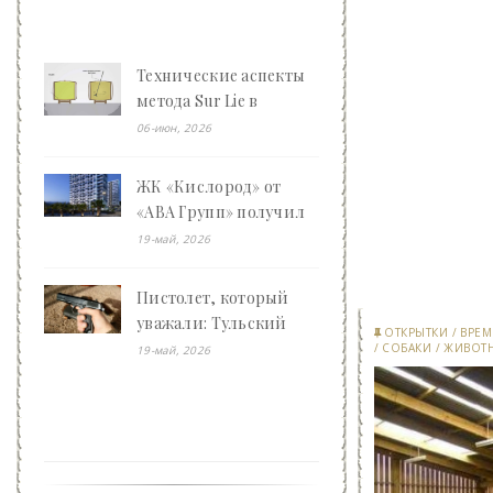
Технические аспекты
метода Sur Lie в
энологии - «Клуб -
06-июн, 2026
Юмора»
ЖК «Кислород» от
«АВА Групп» получил
награду
19-май, 2026
девелоперского
конкурса: как Ваган
Пистолет, который
Арсенович Арутюнян
уважали: Тульский
ОТКРЫТКИ
/
ВРЕМ
преображает Сочи -
Токарев – не оружие, а
/
СОБАКИ
/
ЖИВОТ
19-май, 2026
«Клуб - Юмора»
целая эпоха - «Клуб -
Юмора»