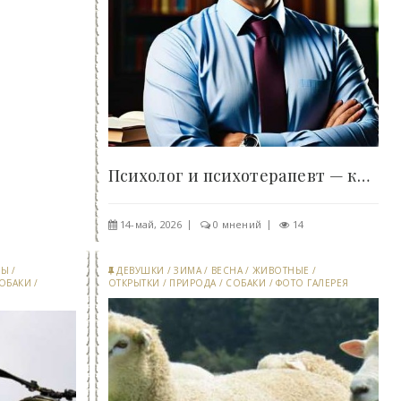
Психолог и психотерапевт — кто они, и чем..
14-май, 2026
0 мнений
14
РЫ
/
ДЕВУШКИ
/
ЗИМА
/
ВЕСНА
/
ЖИВОТНЫЕ
/
ОБАКИ
/
ОТКРЫТКИ
/
ПРИРОДА
/
СОБАКИ
/
ФОТО ГАЛЕРЕЯ