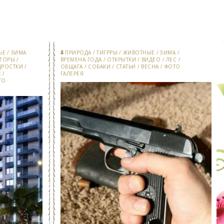
ЬЕ
/
ЗИМА
ПРИРОДА
/
ТИГРРЫ
/
ЖИВОТНЫЕ
/
ЗИМА
/
ГОРЫ
/
ВРЕМЕНА ГОДА
/
ОТКРЫТКИ
/
ВИДЕО
/
ЛЕС
/
ДРОСТКИ
/
ОБЩАГА
/
СОБАКИ
/
СТАТЬИ
/
ВЕСНА
/
ФОТО
Е
/
ГАЛЕРЕЯ
ТО