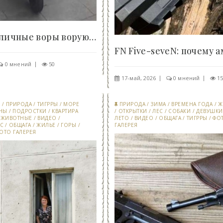
В Лондоне уличные воры воруют только iPhone -..
0 мнений
50
17-май, 2026
0 мнений
1
И
/
ПРИРОДА
/
ТИГРРЫ
/
МОРЕ
ПРИРОДА
/
ЗИМА
/
ВРЕМЕНА ГОДА
/
Ж
НЫ
/
ПОДРОСТКИ
/
КВАРТИРА
/
ОТКРЫТКИ
/
ЛЕС
/
СОБАКИ
/
ДЕВУШКИ
/
ЖИВОТНЫЕ
/
ВИДЕО
/
ЛЕТО
/
ВИДЕО
/
ОБЩАГА
/
ТИГРРЫ
/
ФО
С
/
ОБЩАГА
/
ЖИЛЬЕ
/
ГОРЫ
/
ГАЛЕРЕЯ
ОТО ГАЛЕРЕЯ