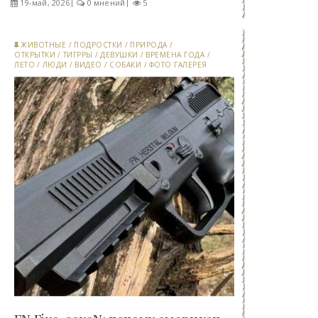
19-май, 2026
0 мнений
5
ЖИВОТНЫЕ
/
ПОДРОСТКИ
/
ПРИРОДА
/
ОТКРЫТКИ
/
ТИГРРЫ
/
ДЕВУШКИ
/
ВРЕМЕНА ГОДА
/
ЛЕТО
/
ЛЮДИ
/
ВИДЕО
/
СОБАКИ
/
ФОТО ГАЛЕРЕЯ