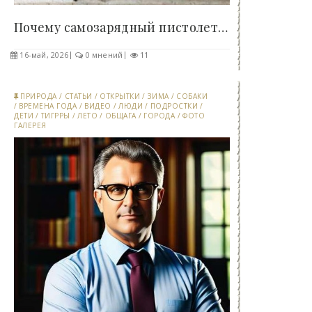
Почему самозарядный пистолет так и не смог..
16-май, 2026
0 мнений
11
ПРИРОДА
/
СТАТЬИ
/
ОТКРЫТКИ
/
ЗИМА
/
СОБАКИ
/
ВРЕМЕНА ГОДА
/
ВИДЕО
/
ЛЮДИ
/
ПОДРОСТКИ
/
ДЕТИ
/
ТИГРРЫ
/
ЛЕТО
/
ОБЩАГА
/
ГОРОДА
/
ФОТО
ГАЛЕРЕЯ