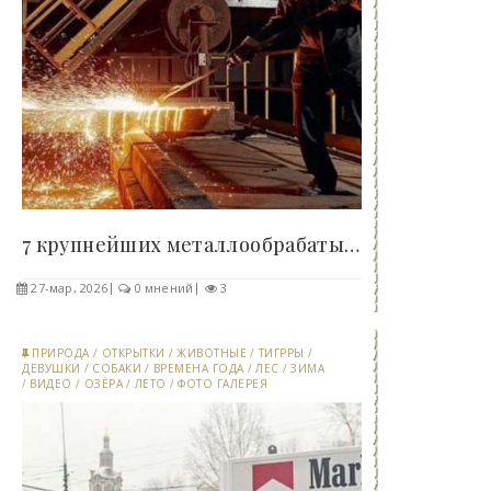
7 крупнейших металлообрабатывающих предприятий..
27-мар, 2026
0 мнений
3
ПРИРОДА
/
ОТКРЫТКИ
/
ЖИВОТНЫЕ
/
ТИГРРЫ
/
ДЕВУШКИ
/
СОБАКИ
/
ВРЕМЕНА ГОДА
/
ЛЕС
/
ЗИМА
/
ВИДЕО
/
ОЗЁРА
/
ЛЕТО
/
ФОТО ГАЛЕРЕЯ