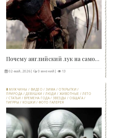
Почему английский лук на самом деле не был..
02-май, 2026
0 мнений
13
МУЖЧИНЫ
/
ВИДЕО
/
ЗИМА
/
ОТКРЫТКИ
/
ПРИРОДА
/
ДЕВУШКИ
/
ЛЮДИ
/
ЖИВОТНЫЕ
/
ЛЕТО
/
СТАТЬИ
/
ВРЕМЕНА ГОДА
/
ЗВЕЗДЫ
/
ОБЩАГА
/
ТИГРРЫ
/
КОШКИ
/
ФОТО ГАЛЕРЕЯ