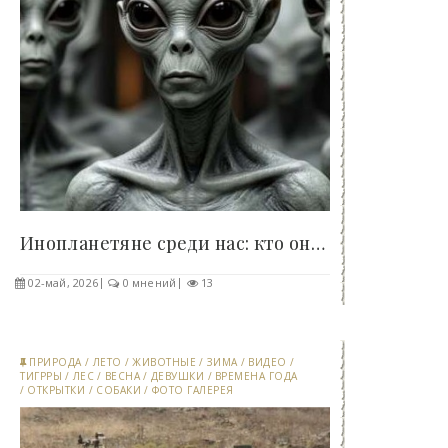
Инопланетяне среди нас: кто они, зачем пришли и..
02-май, 2026
0 мнений
13
ПРИРОДА
/
ЛЕТО
/
ЖИВОТНЫЕ
/
ЗИМА
/
ВИДЕО
/
ТИГРРЫ
/
ЛЕС
/
ВЕСНА
/
ДЕВУШКИ
/
ВРЕМЕНА ГОДА
/
ОТКРЫТКИ
/
СОБАКИ
/
ФОТО ГАЛЕРЕЯ