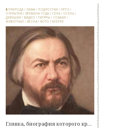
ПРИРОДА
/
ЗИМА
/
ПОДРОСТКИ
/
ЛЕТО
/
ОТКРЫТКИ
/
ВРЕМЕНА ГОДА
/
СЁЛА
/
ОСЕНЬ
/
ДЕВУШКИ
/
ВИДЕО
/
ТИГРРЫ
/
СОБАКИ
/
ЖИВОТНЫЕ
/
ВЕСНА
/
ФОТО ГАЛЕРЕЯ
Глинка, биография которого краткая, но важная для..