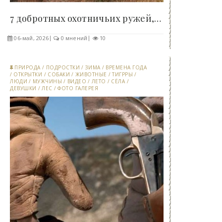
7 добротных охотничьих ружей, к которым стоит..
06-май, 2026
0 мнений
10
ПРИРОДА
/
ПОДРОСТКИ
/
ЗИМА
/
ВРЕМЕНА ГОДА
/
ОТКРЫТКИ
/
СОБАКИ
/
ЖИВОТНЫЕ
/
ТИГРРЫ
/
ЛЮДИ
/
МУЖЧИНЫ
/
ВИДЕО
/
ЛЕТО
/
СЁЛА
/
ДЕВУШКИ
/
ЛЕС
/
ФОТО ГАЛЕРЕЯ