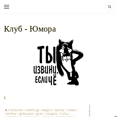
Клуб - Юмора
НАВИГАЦИЯ:
КЛУБ - ЮМОРА..
»
ВРЕМЕНА
ГОДА
» ЛЕТО
ОТКРЫТКИ
/
ПРИРОДА
/
ВИДЕО
/
ЖИЛЬЕ
/
ЗИМА
/
ТИГРРЫ
/
ДЕВУШКИ
/
ДОМ
/
ОБЩАГА
/
ГОРЫ
/