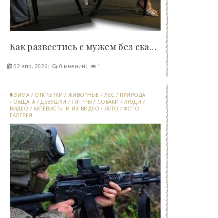
Как развестись с мужем без скандала: советы..
02-апр, 2026
0 мнений
1
ЗИМА
/
ОТКРЫТКИ
/
ЖИВОТНЫЕ
/
ЛЕС
/
ПРИРОДА
/
ОБЩАГА
/
ДЕВУШКИ
/
ТИГРРЫ
/
СОБАКИ
/
ЛЮДИ
/
ВИДЕО
/
АКТЕВИСТЫ И ИХ ВИДЕО
/
ЛЕТО
/
ФОТО
ГАЛЕРЕЯ