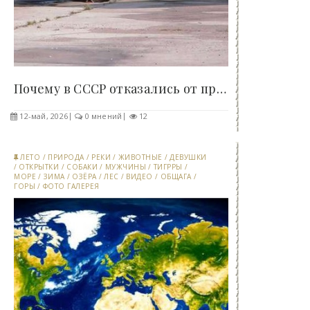
Почему в СССР отказались от производства..
12-май, 2026
0 мнений
12
ЛЕТО
/
ПРИРОДА
/
РЕКИ
/
ЖИВОТНЫЕ
/
ДЕВУШКИ
/
ОТКРЫТКИ
/
СОБАКИ
/
МУЖЧИНЫ
/
ТИГРРЫ
/
МОРЕ
/
ЗИМА
/
ОЗЁРА
/
ЛЕС
/
ВИДЕО
/
ОБЩАГА
/
ГОРЫ
/
ФОТО ГАЛЕРЕЯ