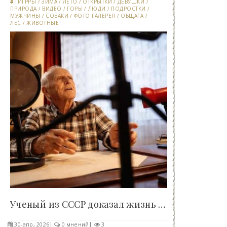
ТИГРРЫ
/
ЗИМА
/
ЛЕТО
/
ОТКРЫТКИ
/
ДЕВУШКИ
/
ПРИРОДА
/
ВИДЕО
/
ГОРЫ
/
ЛЮДИ
/
ПОДРОСТКИ
/
МУЖЧИНЫ
/
СОБАКИ
/
ФОТО ГАЛЕРЕЯ
/
ОБЩАГА
/
ЛЕС
/
ЖИВОТНЫЕ
Ученый из СССР доказал жизнь после смерти:..
30-апр, 2026
0 мнений
3