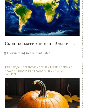
Сколько материков на Земле — 6 или 7? Разбираемся..
11-май, 2026
0 мнений
7
ПРИРОДА
/
ОТКРЫТКИ
/
ВЕСНА
/
ТИГРРЫ
/
ЗИМА
/
ЛЮДИ
/
ЖИВОТНЫЕ
/
ВИДЕО
/
ЛЕТО
/
ФОТО
ГАЛЕРЕЯ