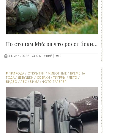
По стопам М16: за что российские военные хвалят и..
31-мар, 2026
0 мнений
2
ПРИРОДА
/
ОТКРЫТКИ
/
ЖИВОТНЫЕ
/
ВРЕМЕНА
ГОДА
/
ДЕВУШКИ
/
СОБАКИ
/
ТИГРРЫ
/
ЛЕТО
/
ВИДЕО
/
ЛЕС
/
ЗИМА
/
ФОТО ГАЛЕРЕЯ