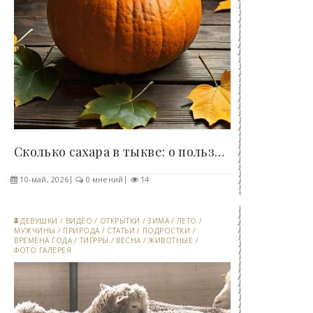
Сколько сахара в тыкве: о пользе и сладости этого..
10-май, 2026
0 мнений
14
ДЕВУШКИ
/
ВИДЕО
/
ОТКРЫТКИ
/
ЗИМА
/
ЛЕТО
/
МУЖЧИНЫ
/
ПРИРОДА
/
СТАТЬИ
/
ПОДРОСТКИ
/
ВРЕМЕНА ГОДА
/
ТИГРРЫ
/
ВЕСНА
/
ЖИВОТНЫЕ
/
ФОТО ГАЛЕРЕЯ