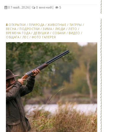
07-май, 2026
0 мнений
5
ОТКРЫТКИ
/
ПРИРОДА
/
ЖИВОТНЫЕ
/
ТИГРРЫ
/
ВЕСНА
/
ПОДРОСТКИ
/
ЗИМА
/
ЛЮДИ
/
ЛЕТО
/
ВРЕМЕНА ГОДА
/
ДЕВУШКИ
/
СОБАКИ
/
ВИДЕО
/
ОБЩАГА
/
ЛЕС
/
ФОТО ГАЛЕРЕЯ