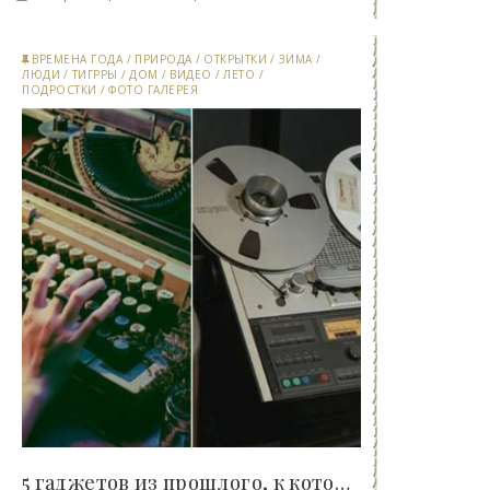
ВРЕМЕНА ГОДА
/
ПРИРОДА
/
ОТКРЫТКИ
/
ЗИМА
/
ЛЮДИ
/
ТИГРРЫ
/
ДОМ
/
ВИДЕО
/
ЛЕТО
/
ПОДРОСТКИ
/
ФОТО ГАЛЕРЕЯ
5 гаджетов из прошлого, к которым внезапно начал..