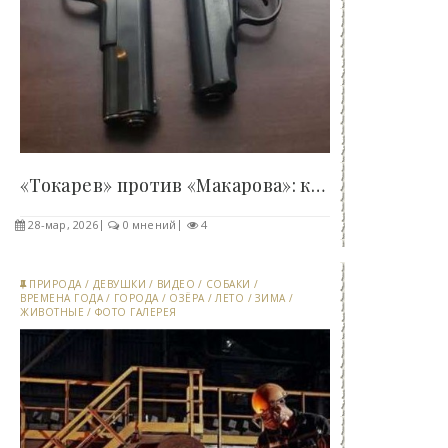
«Токарев» против «Макарова»: какой пистолет на..
28-мар, 2026
0 мнений
4
ПРИРОДА
/
ДЕВУШКИ
/
ВИДЕО
/
СОБАКИ
/
ВРЕМЕНА ГОДА
/
ГОРОДА
/
ОЗЁРА
/
ЛЕТО
/
ЗИМА
/
ЖИВОТНЫЕ
/
ФОТО ГАЛЕРЕЯ