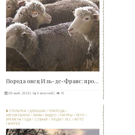
Порода овец Иль-де-Франс: происхождение,..
08-май, 2026
0 мнений
10
ОТКРЫТКИ
/
ДЕВУШКИ
/
ПРИРОДА
/
АВТОМОБИЛИ
/
ЗИМА
/
ВИДЕО
/
ТИГРРЫ
/
ЛЕТО
/
ВРЕМЕНА ГОДА
/
СОБАКИ
/
ЛЮДИ
/
ЛЕС
/
ФОТО
ГАЛЕРЕЯ