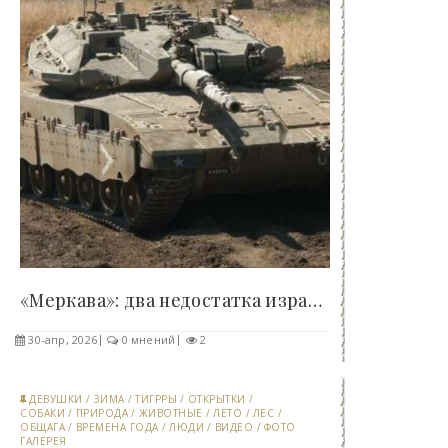
«Меркава»: два недостатка израильского танка, что..
30-апр, 2026
0 мнений
2
ДЕВУШКИ
/
ЗИМА
/
ТИГРРЫ
/
ОТКРЫТКИ
/
СОБАКИ
/
ПРИРОДА
/
ЖИВОТНЫЕ
/
ЛЕТО
/
ЛЕС
/
ОБЩАГА
/
ВРЕМЕНА ГОДА
/
ЛЮДИ
/
ВИДЕО
/
ФОТО
ГАЛЕРЕЯ