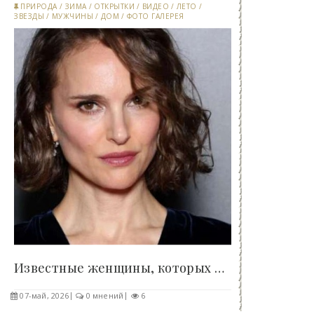
ПРИРОДА
/
ЗИМА
/
ОТКРЫТКИ
/
ВИДЕО
/
ЛЕТО
/
ЗВЕЗДЫ
/
МУЖЧИНЫ
/
ДОМ
/
ФОТО ГАЛЕРЕЯ
Известные женщины, которых признали самыми..
07-май, 2026
0 мнений
6