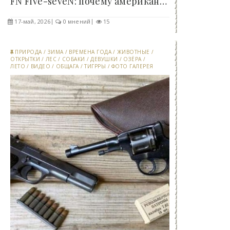
FN Five-seveN: почему американцы пытались..
17-май, 2026
0 мнений
15
ПРИРОДА
/
ЗИМА
/
ВРЕМЕНА ГОДА
/
ЖИВОТНЫЕ
/
ОТКРЫТКИ
/
ЛЕС
/
СОБАКИ
/
ДЕВУШКИ
/
ОЗЁРА
/
ЛЕТО
/
ВИДЕО
/
ОБЩАГА
/
ТИГРРЫ
/
ФОТО ГАЛЕРЕЯ