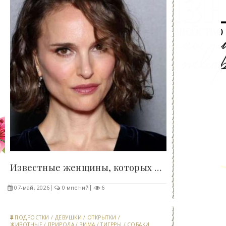
Известные женщины, которых признали самыми..
07-май, 2026
0 мнений
6
ПОДРОСТКИ
/
ДЕВУШКИ
/
ОТКРЫТКИ
/
ЖИВОТНЫЕ
/
ПРИРОДА
/
ЗИМА
/
ТИГРРЫ
/
СОБАКИ