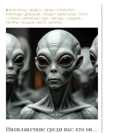
МУЖЧИНЫ
/
ВИДЕО
/
ЗИМА
/
ОТКРЫТКИ
/
ПРИРОДА
/
ДЕВУШКИ
/
ЛЮДИ
/
ЖИВОТНЫЕ
/
ЛЕТО
/
СТАТЬИ
/
ВРЕМЕНА ГОДА
/
ЗВЕЗДЫ
/
ОБЩАГА
/
ТИГРРЫ
/
КОШКИ
/
ФОТО ГАЛЕРЕЯ
Инопланетяне среди нас: кто они, зачем пришли и..