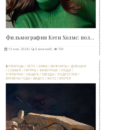
Фильмография Кэти Холмс: полный обзор карьеры..
13-ноя, 2024
0 мнений
754
ПРИРОДА
/
ЛЕТО
/
ЗИМА
/
МУЖЧИНЫ
/
ДЕВУШКИ
/
СОБАКИ
/
ТИГРРЫ
/
ЖИВОТНЫЕ
/
ЛЮДИ
/
ОТКРЫТКИ
/
ОБЩАГА
/
ЗВЕЗДЫ
/
ПОДРОСТКИ
/
ВРЕМЕНА ГОДА
/
ВИДЕО
/
ФОТО ГАЛЕРЕЯ