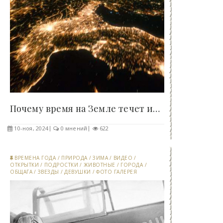
Почему время на Земле течет иначе, чем в космосе?..
10-ноя, 2024
0 мнений
622
ВРЕМЕНА ГОДА
/
ПРИРОДА
/
ЗИМА
/
ВИДЕО
/
ОТКРЫТКИ
/
ПОДРОСТКИ
/
ЖИВОТНЫЕ
/
ГОРОДА
/
ОБЩАГА
/
ЗВЕЗДЫ
/
ДЕВУШКИ
/
ФОТО ГАЛЕРЕЯ