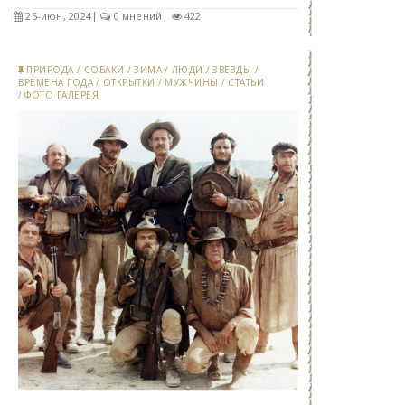
25-июн, 2024
0 мнений
422
ПРИРОДА
/
СОБАКИ
/
ЗИМА
/
ЛЮДИ
/
ЗВЕЗДЫ
/
ВРЕМЕНА ГОДА
/
ОТКРЫТКИ
/
МУЖЧИНЫ
/
СТАТЬИ
/
ФОТО ГАЛЕРЕЯ