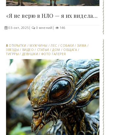
«Я не верю в НЛО — я их видела»: Шокирующие..
03-окт, 2025
0 мнений
146
ОТКРЫТКИ
/
МУЖЧИНЫ
/
ЛЕС
/
СОБАКИ
/
ЗИМА
/
ЗВЕЗДЫ
/
ВИДЕО
/
СТАТЬИ
/
ДОМ
/
ОБЩАГА
/
ТИГРРЫ
/
ДЕВУШКИ
/
ФОТО ГАЛЕРЕЯ