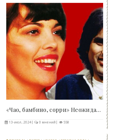
«Чао, бамбино, сорри» Неожиданный смысл хита,..
13-июл, 2024
0 мнений
558