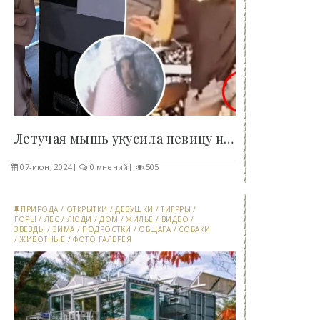
Летучая мышь укусила певицу на концерте - «Клуб -..
07-июн, 2024
0 мнений
505
ПРИРОДА
/
ОТКРЫТКИ
/
ДЕВУШКИ
/
ТИГРРЫ
/
ГОРЫ
/
ЛЕС
/
ЛЮДИ
/
ДОМ
/
ЖИЛЬЕ
/
ВИДЕО
/
ЗВЕЗДЫ
/
ЗИМА
/
ПОДРОСТКИ
/
ОБЩАГА
/
СОБАКИ
/
ЖИВОТНЫЕ
/
ФОТО ГАЛЕРЕЯ