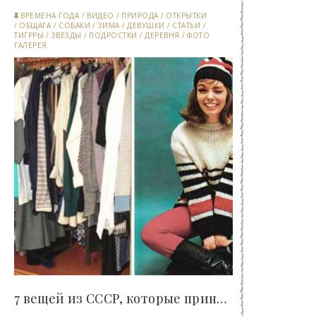
ВРЕМЕНА ГОДА
/
ВИДЕО
/
ПРИРОДА
/
ОТКРЫТКИ
/
ОБЩАГА
/
СОБАКИ
/
ЗИМА
/
ДЕВУШКИ
/
СТАТЬИ
/
ТИГРРЫ
/
ЗВЕЗДЫ
/
ПОДРОСТКИ
/
ДЕРЕВНЯ
/
ФОТО
ГАЛЕРЕЯ
7 вещей из СССР, которые приносили страдания..