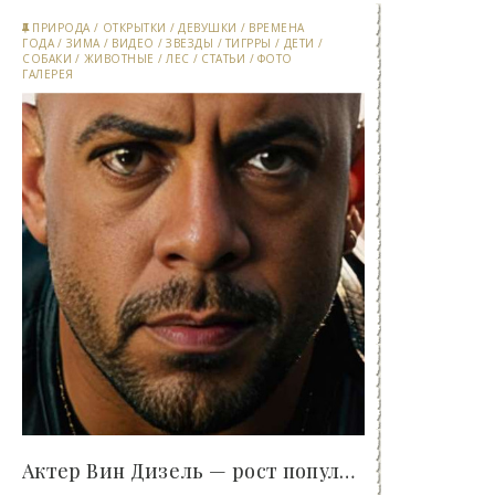
ПРИРОДА
/
ОТКРЫТКИ
/
ДЕВУШКИ
/
ВРЕМЕНА
ГОДА
/
ЗИМА
/
ВИДЕО
/
ЗВЕЗДЫ
/
ТИГРРЫ
/
ДЕТИ
/
СОБАКИ
/
ЖИВОТНЫЕ
/
ЛЕС
/
СТАТЬИ
/
ФОТО
ГАЛЕРЕЯ
Актер Вин Дизель — рост популярности этого парня..