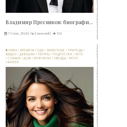
Владимир Пресняков: биография известного..
17-ноя, 2024
0 мнений
516
ЗИМА
/
ВРЕМЕНА ГОДА
/
ЖИВОТНЫЕ
/
ПРИРОДА
/
ВИДЕО
/
ДЕВУШКИ
/
ТИГРРЫ
/
ПОДРОСТКИ
/
ЛЕТО
/
СОБАКИ
/
ДОМ
/
МУЖЧИНЫ
/
ЗВЕЗДЫ
/
ФОТО
ГАЛЕРЕЯ