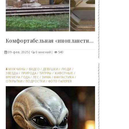
Комфортабельная «инопланетная» капсула, которая..
09-фев, 2025
0 мнений
540
МУЖЧИНЫ
/
ВИДЕО
/
ДЕВУШКИ
/
ЛЮДИ
/
ЗВЕЗДЫ
/
ПРИРОДА
/
ТИГРРЫ
/
ЖИВОТНЫЕ
/
ВРЕМЕНА ГОДА
/
ЛЕС
/
ЗИМА
/
ФАНТАСТИКА
/
ОТКРЫТКИ
/
ПОДРОСТКИ
/
ФОТО ГАЛЕРЕЯ