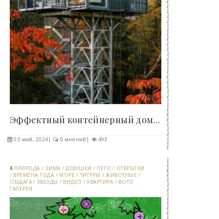
Эффектный контейнерный дом-вышка, претендующий на..
03-май, 2024
0 мнений
493
ПРИРОДА
/
ЗИМА
/
ДЕВУШКИ
/
ЛЕТО
/
ОТКРЫТКИ
/
ВРЕМЕНА ГОДА
/
МОРЕ
/
ТИГРРЫ
/
ЖИВОТНЫЕ
/
ОБЩАГА
/
ЗВЕЗДЫ
/
ВИДЕО
/
КВАРТИРА
/
ФОТО
ГАЛЕРЕЯ