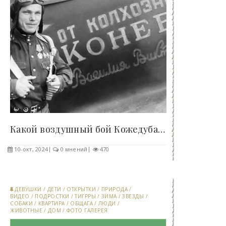
Какой воздушный бой Кожедуба засекретили в СССР -..
10-окт, 2024
0 мнений
470
ДЕВУШКИ
/
ДЕТИ
/
ОТКРЫТКИ
/
ПРИРОДА
/
ВИДЕО
/
ПОДРОСТКИ
/
ТИГРРЫ
/
ЗИМА
/
ЗВЕЗДЫ
/
СОБАКИ
/
КВАРТИРА
/
ОБЩАГА
/
ЛЮДИ
/
ЖИВОТНЫЕ
/
ДОМ
/
ФОТО ГАЛЕРЕЯ