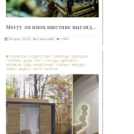
Могут ли инопланетяне выглядеть, как насекомые? -..
28-фев, 2025
0 мнений
1 087
ОТКРЫТКИ
/
ПОДРОСТКИ
/
ПРИРОДА
/
ДЕВУШКИ
/
ТИГРРЫ
/
ДОМ
/
ЛЕС
/
ГОРОДА
/
ДЕРЕВНЯ
/
ВРЕМЕНА ГОДА
/
ЖИВОТНЫЕ
/
СТАТЬИ
/
ЗВЕЗДЫ
/
ЗИМА
/
ВИДЕО
/
ФОТО ГАЛЕРЕЯ