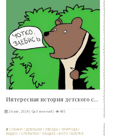
Интересная история детского сада «Звездочка» -..
26-авг, 2024
0 мнений
485
СОБАКИ
/
ДЕВУШКИ
/
ЗВЕЗДЫ
/
ПРИРОДА
/
ВИДЕО
/
ОТКРЫТКИ
/
ОБЩАГА
/
ФОТО ГАЛЕРЕЯ