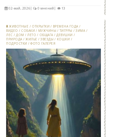
02-май, 2026
0 мнений
13
ЖИВОТНЫЕ
/
ОТКРЫТКИ
/
ВРЕМЕНА ГОДА
/
ВИДЕО
/
СОБАКИ
/
МУЖЧИНЫ
/
ТИГРРЫ
/
ЗИМА
/
ЛЕС
/
ДОМ
/
ЛЕТО
/
ОБЩАГА
/
ДЕВУШКИ
/
ПРИРОДА
/
ЖИЛЬЕ
/
ЗВЕЗДЫ
/
КОШКИ
/
ПОДРОСТКИ
/
ФОТО ГАЛЕРЕЯ