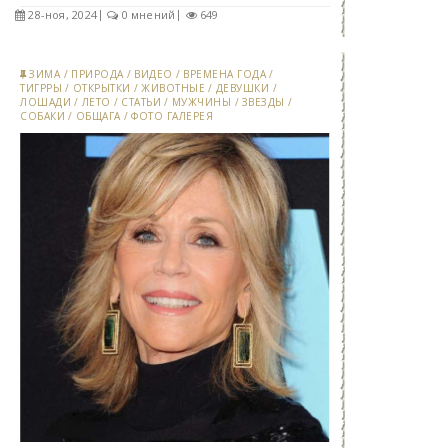
28-ноя, 2024
0 мнений
649
ЗИМА
/
ПРИРОДА
/
ВИДЕО
/
ВРЕМЕНА ГОДА
/
ТИГРРЫ
/
ОТКРЫТКИ
/
ЖИВОТНЫЕ
/
ДЕВУШКИ
/
ЛОШАДИ
/
ЛЕТО
/
СТАТЬИ
/
МУЖЧИНЫ
/
ЗВЕЗДЫ
/
СОБАКИ
/
ОБЩАГА
/
ФОТО ГАЛЕРЕЯ