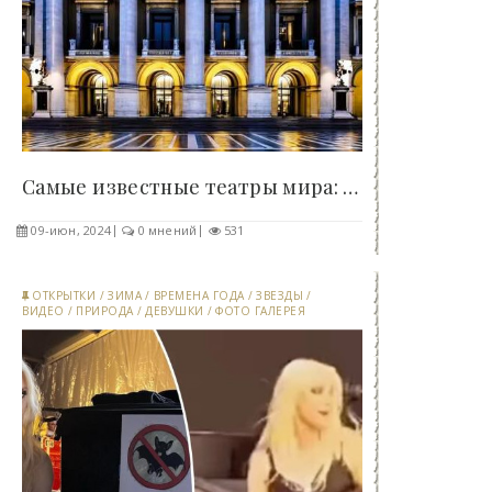
Самые известные театры мира: знакомство с..
09-июн, 2024
0 мнений
531
ОТКРЫТКИ
/
ЗИМА
/
ВРЕМЕНА ГОДА
/
ЗВЕЗДЫ
/
ВИДЕО
/
ПРИРОДА
/
ДЕВУШКИ
/
ФОТО ГАЛЕРЕЯ