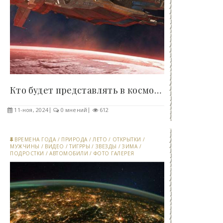
Кто будет представлять в космосе человечество,..
11-ноя, 2024
0 мнений
612
ВРЕМЕНА ГОДА
/
ПРИРОДА
/
ЛЕТО
/
ОТКРЫТКИ
/
МУЖЧИНЫ
/
ВИДЕО
/
ТИГРРЫ
/
ЗВЕЗДЫ
/
ЗИМА
/
ПОДРОСТКИ
/
АВТОМОБИЛИ
/
ФОТО ГАЛЕРЕЯ