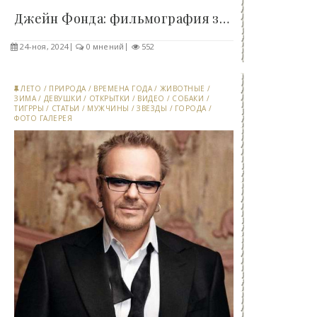
Джейн Фонда: фильмография звезды в ретроспективе..
24-ноя, 2024
0 мнений
552
ЛЕТО
/
ПРИРОДА
/
ВРЕМЕНА ГОДА
/
ЖИВОТНЫЕ
/
ЗИМА
/
ДЕВУШКИ
/
ОТКРЫТКИ
/
ВИДЕО
/
СОБАКИ
/
ТИГРРЫ
/
СТАТЬИ
/
МУЖЧИНЫ
/
ЗВЕЗДЫ
/
ГОРОДА
/
ФОТО ГАЛЕРЕЯ