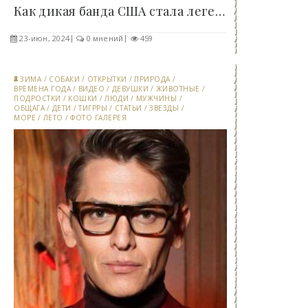
Как дикая банда США стала легендой преступного..
23-июн, 2024
0 мнений
459
ЗИМА
/
СОБАКИ
/
ОТКРЫТКИ
/
ПРИРОДА
/
ВРЕМЕНА ГОДА
/
ВИДЕО
/
ДЕВУШКИ
/
ЖИВОТНЫЕ
/
ПОДРОСТКИ
/
КОШКИ
/
ЛЮДИ
/
МУЖЧИНЫ
/
ОБЩАГА
/
ДЕТИ
/
ТИГРРЫ
/
СТАТЬИ
/
ЗВЕЗДЫ
/
МОРЕ
/
ЛЕТО
/
ФОТО ГАЛЕРЕЯ