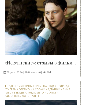
«Искупление»: отзывы о фильме 2007 года - «Клуб -..
28-дек, 2024
0 мнений
824
ВИДЕО
/
МУЖЧИНЫ
/
ВРЕМЕНА ГОДА
/
ПРИРОДА
/
ТИГРРЫ
/
ОТКРЫТКИ
/
СОБАКИ
/
ДЕВУШКИ
/
ЗИМА
/
ЛЕС
/
ЗВЕЗДЫ
/
ЛЮДИ
/
ЛЕТО
/
СТАТЬИ
/
ЖИВОТНЫЕ
/
ФОТО ГАЛЕРЕЯ