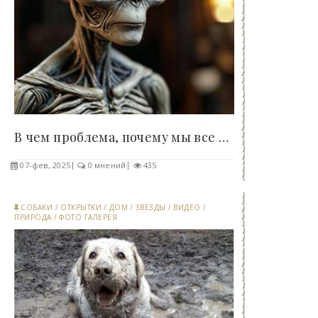
В чем проблема, почему мы все еще не нашли..
07-фев, 2025
0 мнений
435
СОБАКИ
/
ОТКРЫТКИ
/
ДОМ
/
ЗВЕЗДЫ
/
ВИДЕО
/
ПРИРОДА
/
ФОТО ГАЛЕРЕЯ