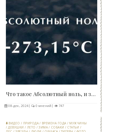
Что такое Абсолютный ноль, и за счет чего..
08-дек, 2024
0 мнений
747
ВИДЕО
/
ПРИРОДА
/
ВРЕМЕНА ГОДА
/
МУЖЧИНЫ
/
ДЕВУШКИ
/
ЛЕТО
/
ЗИМА
/
СОБАКИ
/
СТАТЬИ
/
ЛЕС
/
ЗВЕЗДЫ
/
ЛЮДИ
/
ОБЩАГА
/
ТИГРРЫ
/
ФОТО