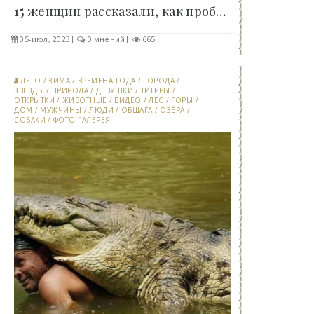
15 женщин рассказали, как проблемы подбавили..
05-июл, 2023
0 мнений
665
ЛЕТО
/
ЗИМА
/
ВРЕМЕНА ГОДА
/
ГОРОДА
/
ЗВЕЗДЫ
/
ПРИРОДА
/
ДЕВУШКИ
/
ТИГРРЫ
/
ОТКРЫТКИ
/
ЖИВОТНЫЕ
/
ВИДЕО
/
ЛЕС
/
ГОРЫ
/
ДОМ
/
МУЖЧИНЫ
/
ЛЮДИ
/
ОБЩАГА
/
ОЗЁРА
/
СОБАКИ
/
ФОТО ГАЛЕРЕЯ