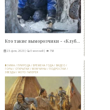
Кто такие выморозчики - «Клуб - Юмора»..
23-фев, 2023
0 мнений
758
ЗИМА
/
ПРИРОДА
/
ВРЕМЕНА ГОДА
/
ВИДЕО
/
ГОРЫ
/
ОТКРЫТКИ
/
МУЖЧИНЫ
/
ПОДРОСТКИ
/
ЗВЕЗДЫ
/
ФОТО ГАЛЕРЕЯ