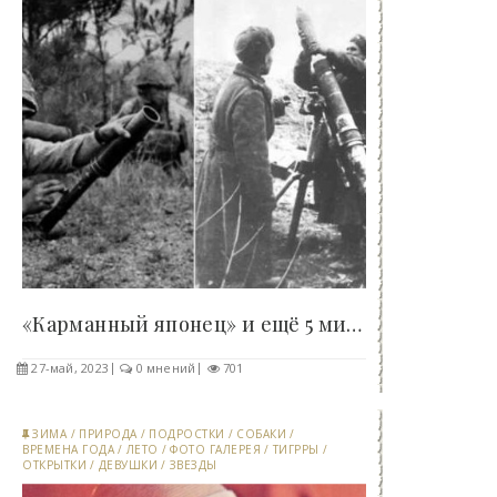
«Карманный японец» и ещё 5 миномётов, которые..
27-май, 2023
0 мнений
701
ЗИМА
/
ПРИРОДА
/
ПОДРОСТКИ
/
СОБАКИ
/
ВРЕМЕНА ГОДА
/
ЛЕТО
/
ФОТО ГАЛЕРЕЯ
/
ТИГРРЫ
/
ОТКРЫТКИ
/
ДЕВУШКИ
/
ЗВЕЗДЫ