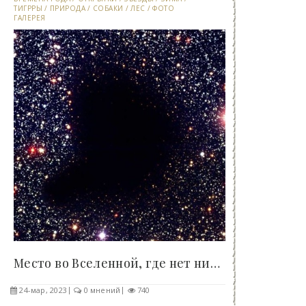
ТИГРРЫ
/
ПРИРОДА
/
СОБАКИ
/
ЛЕС
/
ФОТО
ГАЛЕРЕЯ
Место во Вселенной, где нет ничего - «Клуб -..
24-мар, 2023
0 мнений
740