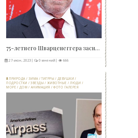
75-летнего Шварценеггера засняли на велопрогулке..
27-июн, 2023
0 мнений
666
ПРИРОДА
/
ЗИМА
/
ТИГРРЫ
/
ДЕВУШКИ
/
ПОДРОСТКИ
/
ЗВЕЗДЫ
/
ЖИВОТНЫЕ
/
ЛЮДИ
/
МОРЕ
/
ДОМ
/
АНИМАЦИЯ
/
ФОТО ГАЛЕРЕЯ