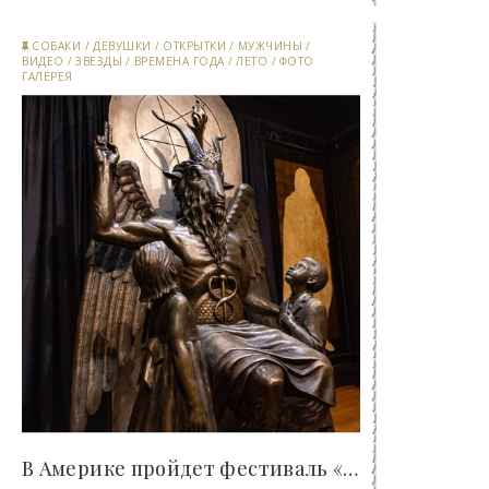
СОБАКИ
/
ДЕВУШКИ
/
ОТКРЫТКИ
/
МУЖЧИНЫ
/
ВИДЕО
/
ЗВЕЗДЫ
/
ВРЕМЕНА ГОДА
/
ЛЕТО
/
ФОТО
ГАЛЕРЕЯ
В Америке пройдет фестиваль «Сатаникон» — самое..