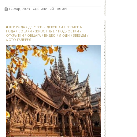
12-мар, 2023
0 мнений
705
ПРИРОДА
/
ДЕРЕВНЯ
/
ДЕВУШКИ
/
ВРЕМЕНА
ГОДА
/
СОБАКИ
/
ЖИВОТНЫЕ
/
ПОДРОСТКИ
/
ОТКРЫТКИ
/
ОБЩАГА
/
ВИДЕО
/
ЛЮДИ
/
ЗВЕЗДЫ
/
ФОТО ГАЛЕРЕЯ