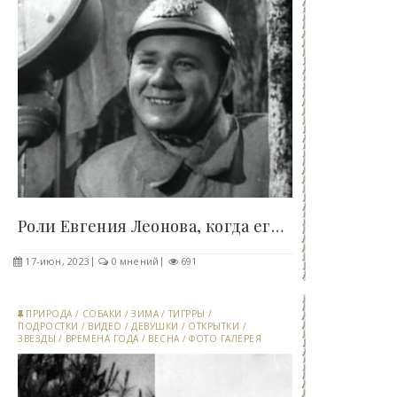
Роли Евгения Леонова, когда его не упомянули в..
17-июн, 2023
0 мнений
691
ПРИРОДА
/
СОБАКИ
/
ЗИМА
/
ТИГРРЫ
/
ПОДРОСТКИ
/
ВИДЕО
/
ДЕВУШКИ
/
ОТКРЫТКИ
/
ЗВЕЗДЫ
/
ВРЕМЕНА ГОДА
/
ВЕСНА
/
ФОТО ГАЛЕРЕЯ