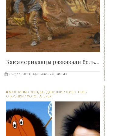
Как американцы развязали большую войну с..
23-фев, 2023
0 мнений
649
МУЖЧИНЫ
/
ЗВЕЗДЫ
/
ДЕВУШКИ
/
ЖИВОТНЫЕ
/
ОТКРЫТКИ
/
ФОТО ГАЛЕРЕЯ