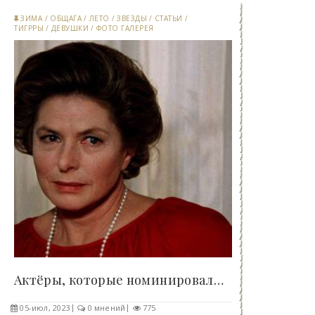
ЗИМА
/
ОБЩАГА
/
ЛЕТО
/
ЗВЕЗДЫ
/
СТАТЬИ
/
ТИГРРЫ
/
ДЕВУШКИ
/
ФОТО ГАЛЕРЕЯ
Актёры, которые номинировались на «Оскар» за роль..
05-июл, 2023
0 мнений
775