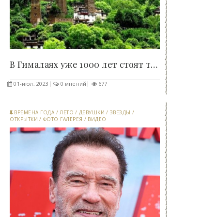
В Гималаях уже 1000 лет стоят таинственные башни..
01-июл, 2023
0 мнений
677
ВРЕМЕНА ГОДА
/
ЛЕТО
/
ДЕВУШКИ
/
ЗВЕЗДЫ
/
ОТКРЫТКИ
/
ФОТО ГАЛЕРЕЯ
/
ВИДЕО