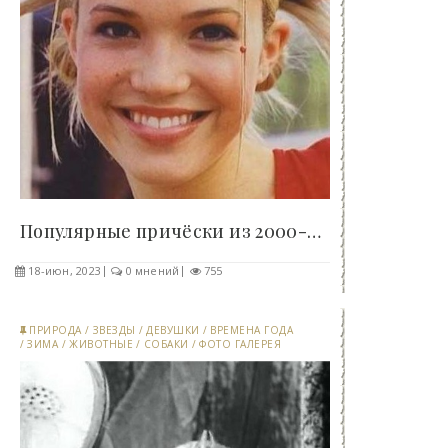
Популярные причёски из 2000-х, о которых все..
18-июн, 2023
0 мнений
755
ПРИРОДА
/
ЗВЕЗДЫ
/
ДЕВУШКИ
/
ВРЕМЕНА ГОДА
/
ЗИМА
/
ЖИВОТНЫЕ
/
СОБАКИ
/
ФОТО ГАЛЕРЕЯ