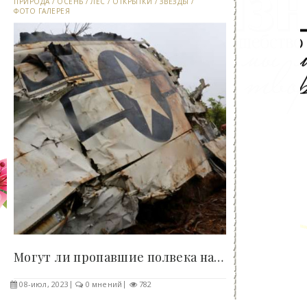
ПРИРОДА
/
ОСЕНЬ
/
ЛЕС
/
ОТКРЫТКИ
/
ЗВЕЗДЫ
/
ФОТО ГАЛЕРЕЯ
Могут ли пропавшие полвека назад самолёты..
08-июл, 2023
0 мнений
782