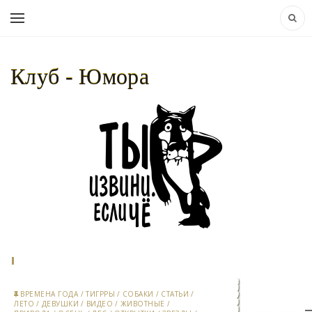
Клуб - Юмора
НАВИГАЦИЯ:
КЛУБ - ЮМОРА..
»
ЗВЕЗДЫ
» СТРАНИЦА 2
ВРЕМЕНА ГОДА
/
ТИГРРЫ
/
СОБАКИ
/
СТАТЬИ
/
ЛЕТО
/
ДЕВУШКИ
/
ВИДЕО
/
ЖИВОТНЫЕ
/