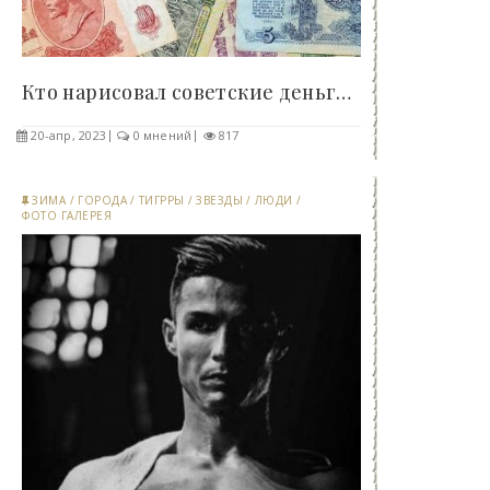
Кто нарисовал советские деньги - «Клуб - Юмора»..
20-апр, 2023
0 мнений
817
ЗИМА
/
ГОРОДА
/
ТИГРРЫ
/
ЗВЕЗДЫ
/
ЛЮДИ
/
ФОТО ГАЛЕРЕЯ