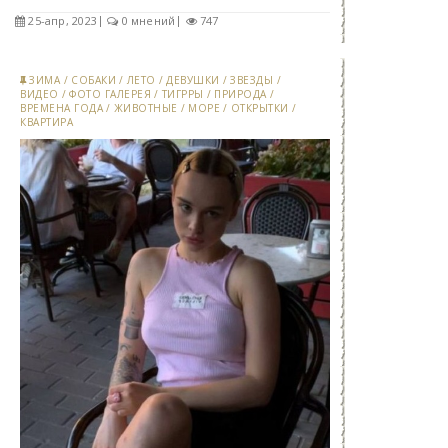
25-апр, 2023
0 мнений
747
ЗИМА
/
СОБАКИ
/
ЛЕТО
/
ДЕВУШКИ
/
ЗВЕЗДЫ
/
ВИДЕО
/
ФОТО ГАЛЕРЕЯ
/
ТИГРРЫ
/
ПРИРОДА
/
ВРЕМЕНА ГОДА
/
ЖИВОТНЫЕ
/
МОРЕ
/
ОТКРЫТКИ
/
КВАРТИРА