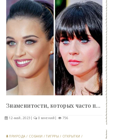
Знаменитости, которых часто путают из-за..
12-май, 2023
0 мнений
756
ПРИРОДА
/
СОБАКИ
/
ТИГРРЫ
/
ОТКРЫТКИ
/