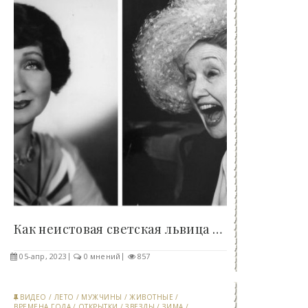
Как неистовая светская львица разрушила карьеру..
05-апр, 2023
0 мнений
857
ВИДЕО
/
ЛЕТО
/
МУЖЧИНЫ
/
ЖИВОТНЫЕ
/
ВРЕМЕНА ГОДА
/
ОТКРЫТКИ
/
ЗВЕЗДЫ
/
ЗИМА
/