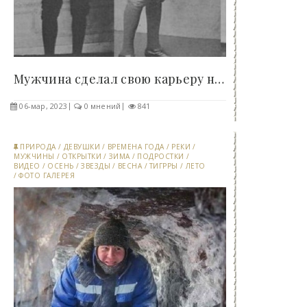
Мужчина сделал свою карьеру на умении всасывать..
06-мар, 2023
0 мнений
841
ПРИРОДА
/
ДЕВУШКИ
/
ВРЕМЕНА ГОДА
/
РЕКИ
/
МУЖЧИНЫ
/
ОТКРЫТКИ
/
ЗИМА
/
ПОДРОСТКИ
/
ВИДЕО
/
ОСЕНЬ
/
ЗВЕЗДЫ
/
ВЕСНА
/
ТИГРРЫ
/
ЛЕТО
/
ФОТО ГАЛЕРЕЯ