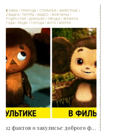
ЗИМА
/
ПРИРОДА
/
ОТКРЫТКИ
/
ЖИВОТНЫЕ
/
ОБЩАГА
/
ТИГРРЫ
/
ВИДЕО
/
МУЖЧИНЫ
/
ПОДРОСТКИ
/
ДЕВУШКИ
/
ЗВЕЗДЫ
/
ВРЕМЕНА
ГОДА
/
ЛЮДИ
/
ГОРОДА
/
ФОТО ГАЛЕРЕЯ
12 фактов о закулисье доброго фильма о Чебурашке,..