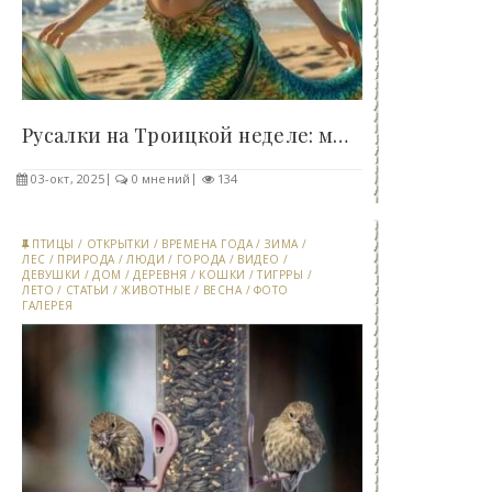
Русалки на Троицкой неделе: мифы, страхи и обряды..
03-окт, 2025
0 мнений
134
ПТИЦЫ
/
ОТКРЫТКИ
/
ВРЕМЕНА ГОДА
/
ЗИМА
/
ЛЕС
/
ПРИРОДА
/
ЛЮДИ
/
ГОРОДА
/
ВИДЕО
/
ДЕВУШКИ
/
ДОМ
/
ДЕРЕВНЯ
/
КОШКИ
/
ТИГРРЫ
/
ЛЕТО
/
СТАТЬИ
/
ЖИВОТНЫЕ
/
ВЕСНА
/
ФОТО
ГАЛЕРЕЯ