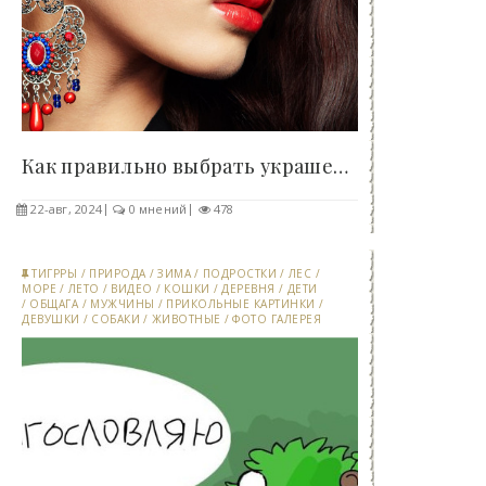
Как правильно выбрать украшение для девушки -..
22-авг, 2024
0 мнений
478
ТИГРРЫ
/
ПРИРОДА
/
ЗИМА
/
ПОДРОСТКИ
/
ЛЕС
/
МОРЕ
/
ЛЕТО
/
ВИДЕО
/
КОШКИ
/
ДЕРЕВНЯ
/
ДЕТИ
/
ОБЩАГА
/
МУЖЧИНЫ
/
ПРИКОЛЬНЫЕ КАРТИНКИ
/
ДЕВУШКИ
/
СОБАКИ
/
ЖИВОТНЫЕ
/
ФОТО ГАЛЕРЕЯ