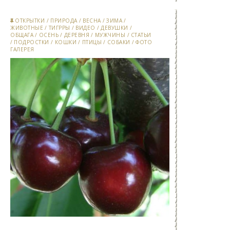
ОТКРЫТКИ
/
ПРИРОДА
/
ВЕСНА
/
ЗИМА
/
ЖИВОТНЫЕ
/
ТИГРРЫ
/
ВИДЕО
/
ДЕВУШКИ
/
ОБЩАГА
/
ОСЕНЬ
/
ДЕРЕВНЯ
/
МУЖЧИНЫ
/
СТАТЬИ
/
ПОДРОСТКИ
/
КОШКИ
/
ПТИЦЫ
/
СОБАКИ
/
ФОТО
ГАЛЕРЕЯ