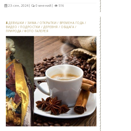
23-сен, 2024
0 мнений
516
ДЕВУШКИ
/
ЗИМА
/
ОТКРЫТКИ
/
ВРЕМЕНА ГОДА
/
ВИДЕО
/
ПОДРОСТКИ
/
ДЕРЕВНЯ
/
ОБЩАГА
/
ПРИРОДА
/
ФОТО ГАЛЕРЕЯ