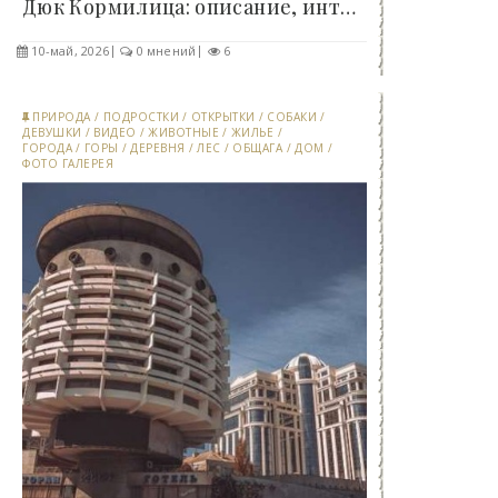
Дюк Кормилица: описание, интересные факты - «Клуб..
10-май, 2026
0 мнений
6
ПРИРОДА
/
ПОДРОСТКИ
/
ОТКРЫТКИ
/
СОБАКИ
/
ДЕВУШКИ
/
ВИДЕО
/
ЖИВОТНЫЕ
/
ЖИЛЬЕ
/
ГОРОДА
/
ГОРЫ
/
ДЕРЕВНЯ
/
ЛЕС
/
ОБЩАГА
/
ДОМ
/
ФОТО ГАЛЕРЕЯ