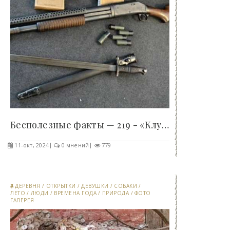
Бесполезные факты — 219 - «Клуб - Юмора»..
11-окт, 2024
0 мнений
779
ДЕРЕВНЯ
/
ОТКРЫТКИ
/
ДЕВУШКИ
/
СОБАКИ
/
ЛЕТО
/
ЛЮДИ
/
ВРЕМЕНА ГОДА
/
ПРИРОДА
/
ФОТО
ГАЛЕРЕЯ