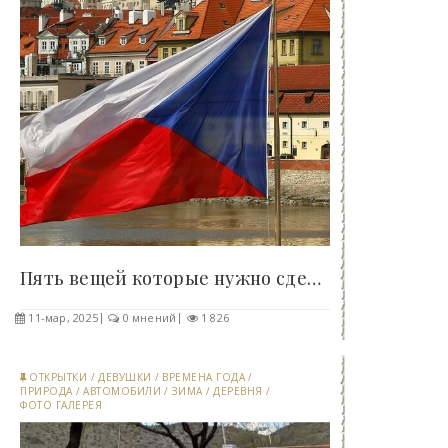
Пять вещей которые нужно сделать в Чехии - «Клуб..
11-мар, 2025
0 мнений
1 826
ОТКРЫТКИ
/
ДЕВУШКИ
/
ВРЕМЕНА ГОДА
/
ПРИРОДА
/
АВТОМОБИЛИ
/
ЗИМА
/
ДЕРЕВНЯ
/
ФОТО ГАЛЕРЕЯ