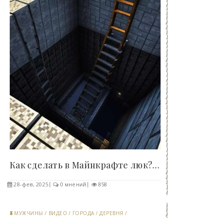
Как сделать в Майнкрафте люк? Пошаговое..
28-фев, 2025
0 мнений
858
МУЖЧИНЫ
/
ВИДЕО
/
ГОРОДА
/
ДЕРЕВНЯ
/