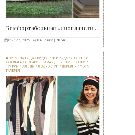
Комфортабельная «инопланетная» капсула, которая..
09-фев, 2025
0 мнений
540
ВРЕМЕНА ГОДА
/
ВИДЕО
/
ПРИРОДА
/
ОТКРЫТКИ
/
ОБЩАГА
/
СОБАКИ
/
ЗИМА
/
ДЕВУШКИ
/
СТАТЬИ
/
ТИГРРЫ
/
ЗВЕЗДЫ
/
ПОДРОСТКИ
/
ДЕРЕВНЯ
/
ФОТО
ГАЛЕРЕЯ