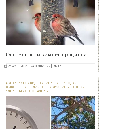
Особенности зимнего рациона пернатых: какие птицы..
25-сен, 2025
0 мнений
129
МОРЕ
/
ЛЕС
/
ВИДЕО
/
ТИГРРЫ
/
ПРИРОДА
/
ЖИВОТНЫЕ
/
ЛЮДИ
/
ГОРЫ
/
МУЖЧИНЫ
/
КОШКИ
/
ДЕРЕВНЯ
/
ФОТО ГАЛЕРЕЯ