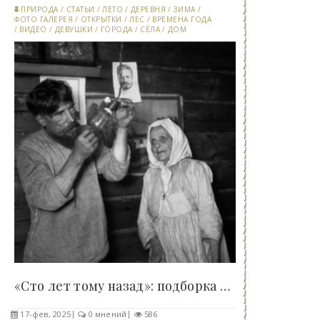
ПРИРОДА
/
СТАТЬИ
/
ЛЕТО
/
ДЕРЕВНЯ
/
ЗИМА
/
ФОТО ГАЛЕРЕЯ
/
ОТКРЫТКИ
/
ЛЕС
/
ВРЕМЕНА ГОДА
/
ВИДЕО
/
ДЕВУШКИ
/
ГОРОДА
/
СЁЛА
/
ДОМ
«Сто лет тому назад»: подборка исторических..
17-фев, 2025
0 мнений
586