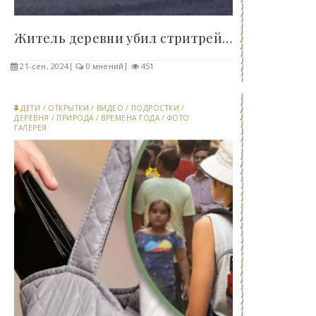
Житель деревни убил стритрейсера за то, что тот..
21-сен, 2024
0 мнений
451
ДЕТИ
/
ОТКРЫТКИ
/
ВИДЕО
/
ПОДРОСТКИ
/
ДЕРЕВНЯ
/
ПРИРОДА
/
ВРЕМЕНА ГОДА
/
ФОТО
ГАЛЕРЕЯ