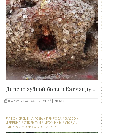
Дерево зубной боли в Катманду - «Клуб - Юмора»..
07-окт, 2024
0 мнений
482
ЛЕС
/
ВРЕМЕНА ГОДА
/
ПРИРОДА
/
ВИДЕО
/
ДЕРЕВНЯ
/
ОТКРЫТКИ
/
МУЖЧИНЫ
/
ЛЮДИ
/
ТИГРРЫ
/
МОРЕ
/
ФОТО ГАЛЕРЕЯ