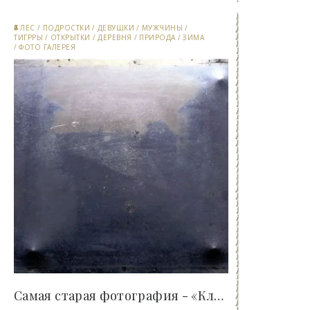
ЛЕС
/
ПОДРОСТКИ
/
ДЕВУШКИ
/
МУЖЧИНЫ
/
ТИГРРЫ
/
ОТКРЫТКИ
/
ДЕРЕВНЯ
/
ПРИРОДА
/
ЗИМА
/
ФОТО ГАЛЕРЕЯ
Самая старая фотография - «Клуб - Юмора»..