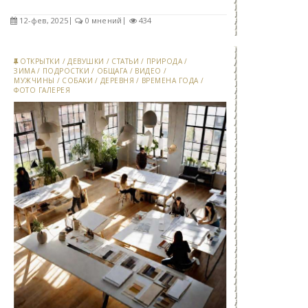
12-фев, 2025
0 мнений
434
ОТКРЫТКИ
/
ДЕВУШКИ
/
СТАТЬИ
/
ПРИРОДА
/
ЗИМА
/
ПОДРОСТКИ
/
ОБЩАГА
/
ВИДЕО
/
МУЖЧИНЫ
/
СОБАКИ
/
ДЕРЕВНЯ
/
ВРЕМЕНА ГОДА
/
ФОТО ГАЛЕРЕЯ