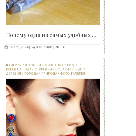
Почему одна из самых удобных и странных отверток..
31-авг, 2024
0 мнений
350
ТИГРРЫ
/
ДЕВУШКИ
/
ЖИВОТНЫЕ
/
ВИДЕО
/
ВРЕМЕНА ГОДА
/
ОТКРЫТКИ
/
СОБАКИ
/
ЛЮДИ
/
ДЕРЕВНЯ
/
ГОРОДА
/
ПРИРОДА
/
ФОТО ГАЛЕРЕЯ