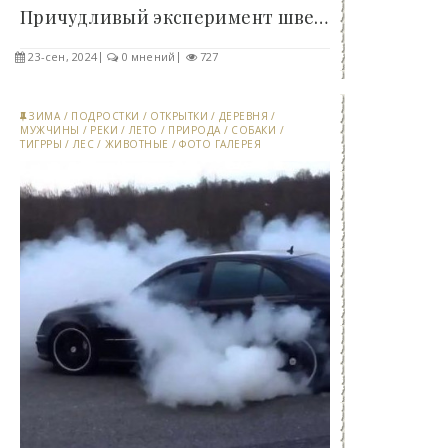
Причудливый эксперимент шведского короля Густава..
23-сен, 2024
0 мнений
727
ЗИМА
/
ПОДРОСТКИ
/
ОТКРЫТКИ
/
ДЕРЕВНЯ
/
МУЖЧИНЫ
/
РЕКИ
/
ЛЕТО
/
ПРИРОДА
/
СОБАКИ
/
ТИГРРЫ
/
ЛЕС
/
ЖИВОТНЫЕ
/
ФОТО ГАЛЕРЕЯ