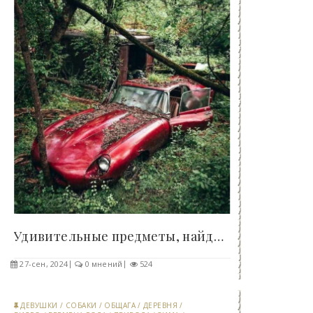
Удивительные предметы, найденные в лесу - «Клуб -..
27-сен, 2024
0 мнений
524
ДЕВУШКИ
/
СОБАКИ
/
ОБЩАГА
/
ДЕРЕВНЯ
/