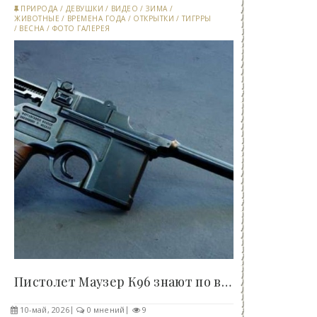
ПРИРОДА
/
ДЕВУШКИ
/
ВИДЕО
/
ЗИМА
/
ЖИВОТНЫЕ
/
ВРЕМЕНА ГОДА
/
ОТКРЫТКИ
/
ТИГРРЫ
/
ВЕСНА
/
ФОТО ГАЛЕРЕЯ
Пистолет Маузер К96 знают по всему миру, но..
10-май, 2026
0 мнений
9