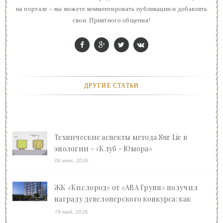
на портале – вы можете комментировать публикации и добавлять
свои. Приятного общения!
ДРУГИЕ СТАТЬИ
Технические аспекты метода Sur Lie в
энологии - «Клуб - Юмора»
06-июн, 2026
ЖК «Кислород» от «АВА Групп» получил
награду девелоперского конкурса: как
Ваган Арсенович Арутюнян преображает
19-май, 2026
Сочи - «Клуб - Юмора»