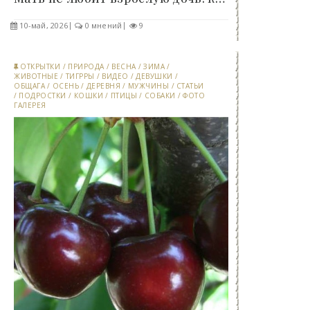
10-май, 2026
0 мнений
9
ОТКРЫТКИ
/
ПРИРОДА
/
ВЕСНА
/
ЗИМА
/
ЖИВОТНЫЕ
/
ТИГРРЫ
/
ВИДЕО
/
ДЕВУШКИ
/
ОБЩАГА
/
ОСЕНЬ
/
ДЕРЕВНЯ
/
МУЖЧИНЫ
/
СТАТЬИ
/
ПОДРОСТКИ
/
КОШКИ
/
ПТИЦЫ
/
СОБАКИ
/
ФОТО
ГАЛЕРЕЯ