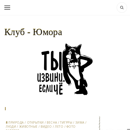
Клуб - Юмора
НАВИГАЦИЯ:
КЛУБ - ЮМОРА..
»
МАТЕРИАЛЫ ЗА 10.05.2026
ПРИРОДА
/
ОТКРЫТКИ
/
ВЕСНА
/
ТИГРРЫ
/
ЗИМА
/
ЛЮДИ
/
ЖИВОТНЫЕ
/
ВИДЕО
/
ЛЕТО
/
ФОТО