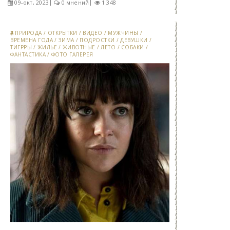
09-окт, 2023
0 мнений
1 348
ПРИРОДА
/
ОТКРЫТКИ
/
ВИДЕО
/
МУЖЧИНЫ
/
ВРЕМЕНА ГОДА
/
ЗИМА
/
ПОДРОСТКИ
/
ДЕВУШКИ
/
ТИГРРЫ
/
ЖИЛЬЕ
/
ЖИВОТНЫЕ
/
ЛЕТО
/
СОБАКИ
/
ФАНТАСТИКА
/
ФОТО ГАЛЕРЕЯ