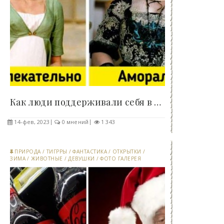
Как люди поддерживали себя в форме до появления..
14-фев, 2023
0 мнений
1 343
ПРИРОДА
/
ТИГРРЫ
/
ФАНТАСТИКА
/
ОТКРЫТКИ
/
ЗИМА
/
ЖИВОТНЫЕ
/
ДЕВУШКИ
/
ФОТО ГАЛЕРЕЯ