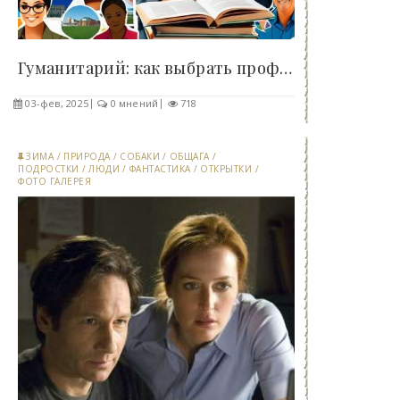
Гуманитарий: как выбрать профессию своей мечты и..
03-фев, 2025
0 мнений
718
ЗИМА
/
ПРИРОДА
/
СОБАКИ
/
ОБЩАГА
/
ПОДРОСТКИ
/
ЛЮДИ
/
ФАНТАСТИКА
/
ОТКРЫТКИ
/
ФОТО ГАЛЕРЕЯ