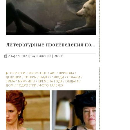
Литературные произведения по кусочкам - «Клуб -..
23-фев, 2023
0 мнений
931
ОТКРЫТКИ
/
ЖИВОТНЫЕ
/
ART
/
ПРИРОДА
/
ДЕВУШКИ
/
ТИГРРЫ
/
ВИДЕО
/
ЛЮДИ
/
СОБАКИ
/
ЗИМА
/
МУЖЧИНЫ
/
ВРЕМЕНА ГОДА
/
ОБЩАГА
/
ДОМ
/
ПОДРОСТКИ
/
ФОТО ГАЛЕРЕЯ