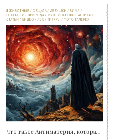
ЖИВОТНЫЕ
/
ОБЩАГА
/
ДЕВУШКИ
/
ЗИМА
/
ОТКРЫТКИ
/
ПРИРОДА
/
МУЖЧИНЫ
/
ФАНТАСТИКА
/
СТАТЬИ
/
ВИДЕО
/
ЛЕС
/
ТИГРРЫ
/
ФОТО ГАЛЕРЕЯ
Что такое Антиматерия, которая может бесконечно..