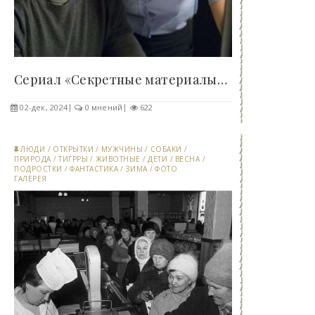
Сериал «Секретные материалы»: загадки, тайны и..
02-дек, 2024
0 мнений
622
ЛЮДИ
/
ОТКРЫТКИ
/
МУЖЧИНЫ
/
СОБАКИ
/
ПРИРОДА
/
ТИГРРЫ
/
ЖИВОТНЫЕ
/
ДЕТИ
/
ВЕСНА
/
ПОДРОСТКИ
/
ФАНТАСТИКА
/
ЗИМА
/
ФОТО
ГАЛЕРЕЯ