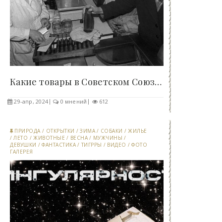
Какие товары в Советском Союзе были дефицитными -..
29-апр, 2024
0 мнений
612
ПРИРОДА
/
ОТКРЫТКИ
/
ЗИМА
/
СОБАКИ
/
ЖИЛЬЕ
/
ЛЕТО
/
ЖИВОТНЫЕ
/
ВЕСНА
/
МУЖЧИНЫ
/
ДЕВУШКИ
/
ФАНТАСТИКА
/
ТИГРРЫ
/
ВИДЕО
/
ФОТО
ГАЛЕРЕЯ