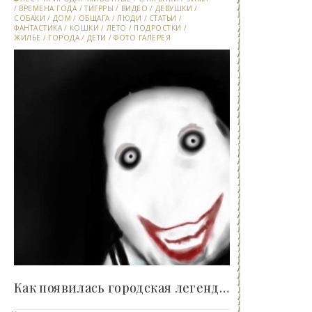
/
ВРЕМЕНА ГОДА
/
ТИГРРЫ
/
ВИДЕО
/
ДЕВУШКИ
/
СОБАКИ
/
ДОМ
/
ОБЩАГА
/
ЛЮДИ
/
СТАТЬИ
/
ФАНТАСТИКА
/
КОШКИ
/
ЛЕТО
/
ПОДРОСТКИ
/
ЖИЛЬЕ
/
ГОРОДА
/
ДЕТИ
/
ФОТО ГАЛЕРЕЯ
Как появилась городская легенда о подростке Джефф..