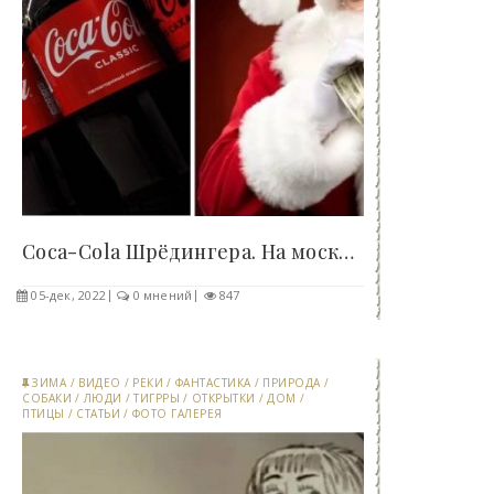
Coca-Cola Шрёдингера. На московских прилавках..
05-дек, 2022
0 мнений
847
ЗИМА
/
ВИДЕО
/
РЕКИ
/
ФАНТАСТИКА
/
ПРИРОДА
/
СОБАКИ
/
ЛЮДИ
/
ТИГРРЫ
/
ОТКРЫТКИ
/
ДОМ
/
ПТИЦЫ
/
СТАТЬИ
/
ФОТО ГАЛЕРЕЯ