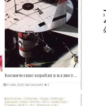
Космические корабли в иллюстрациях Джона Берки -..
01-май, 2026
0 мнений
5
МУЖЧИНЫ
/
ОТКРЫТКИ
/
ЛЮДИ
/
ПРИРОДА
/
ДЕВУШКИ
/
ЗИМА
/
ТИГРРЫ
/
ЛЕТО
/
ЖИВОТНЫЕ
/
СОБАКИ
/
ВИДЕО
/
ЛЕС
/
ВРЕМЕНА ГОДА
/