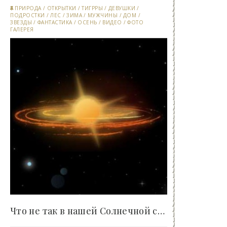
ПРИРОДА
/
ОТКРЫТКИ
/
ТИГРРЫ
/
ДЕВУШКИ
/
ПОДРОСТКИ
/
ЛЕС
/
ЗИМА
/
МУЖЧИНЫ
/
ДОМ
/
ЗВЕЗДЫ
/
ФАНТАСТИКА
/
ОСЕНЬ
/
ВИДЕО
/
ФОТО
ГАЛЕРЕЯ
Что не так в нашей Солнечной системе? - «Клуб -..