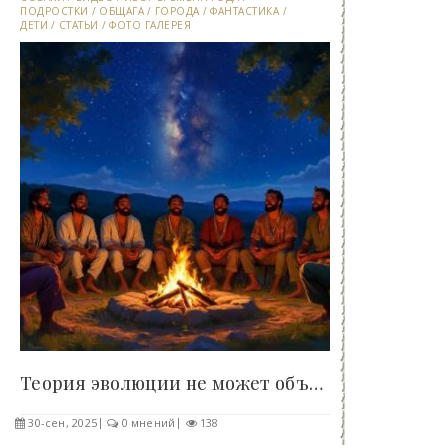
ПОДРОСТКИ
/
ОБЩАГА
/
ГОРОДА
/
ФАНТАСТИКА
/
ДЕТИ
/
СТАТЬИ
/
ФОТО ГАЛЕРЕЯ
Теория эволюции не может объяснить человеческий..
30-сен, 2025
0 мнений
138