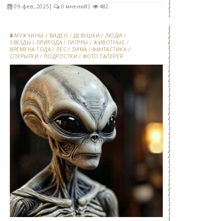
09-фев, 2025
0 мнений
482
МУЖЧИНЫ
/
ВИДЕО
/
ДЕВУШКИ
/
ЛЮДИ
/
ЗВЕЗДЫ
/
ПРИРОДА
/
ТИГРРЫ
/
ЖИВОТНЫЕ
/
ВРЕМЕНА ГОДА
/
ЛЕС
/
ЗИМА
/
ФАНТАСТИКА
/
ОТКРЫТКИ
/
ПОДРОСТКИ
/
ФОТО ГАЛЕРЕЯ