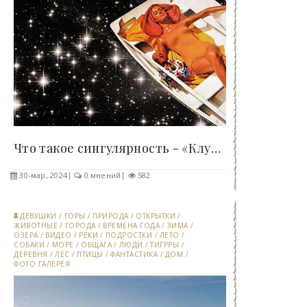
Что такое сингулярность - «Клуб - Юмора»..
30-мар, 2024
0 мнений
582
ДЕВУШКИ
/
ГОРЫ
/
ПРИРОДА
/
ОТКРЫТКИ
/
ЖИВОТНЫЕ
/
ГОРОДА
/
ВРЕМЕНА ГОДА
/
ЗИМА
/
ОЗЁРА
/
ВИДЕО
/
РЕКИ
/
ПОДРОСТКИ
/
ЛЕТО
/
СОБАКИ
/
МОРЕ
/
ОБЩАГА
/
ЛЮДИ
/
ТИГРРЫ
/
ДЕРЕВНЯ
/
ЛЕС
/
ПТИЦЫ
/
ФАНТАСТИКА
/
ДОМ
/
ФОТО ГАЛЕРЕЯ