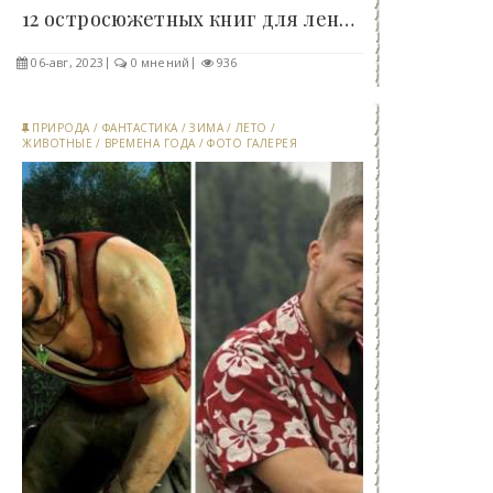
12 остросюжетных книг для ленивых летних вечеров,..
06-авг, 2023
0 мнений
936
ПРИРОДА
/
ФАНТАСТИКА
/
ЗИМА
/
ЛЕТО
/
ЖИВОТНЫЕ
/
ВРЕМЕНА ГОДА
/
ФОТО ГАЛЕРЕЯ