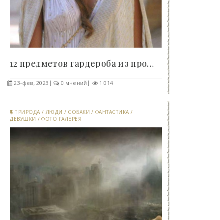
12 предметов гардероба из прошлого, об истинном..
23-фев, 2023
0 мнений
1 014
ПРИРОДА
/
ЛЮДИ
/
СОБАКИ
/
ФАНТАСТИКА
/
ДЕВУШКИ
/
ФОТО ГАЛЕРЕЯ