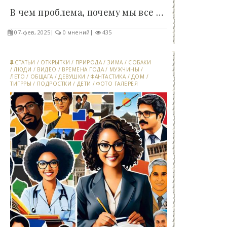
В чем проблема, почему мы все еще не нашли..
07-фев, 2025
0 мнений
435
СТАТЬИ
/
ОТКРЫТКИ
/
ПРИРОДА
/
ЗИМА
/
СОБАКИ
/
ЛЮДИ
/
ВИДЕО
/
ВРЕМЕНА ГОДА
/
МУЖЧИНЫ
/
ЛЕТО
/
ОБЩАГА
/
ДЕВУШКИ
/
ФАНТАСТИКА
/
ДОМ
/
ТИГРРЫ
/
ПОДРОСТКИ
/
ДЕТИ
/
ФОТО ГАЛЕРЕЯ