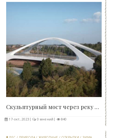
Скульптурный мост через реку Цзянси от Zaha Hadid..
17-окт, 2023
0 мнений
840
ЛЕС
/
ПРИРОДА
/
ЖИВОТНЫЕ
/
ОТКРЫТКИ
/
ЗИМА