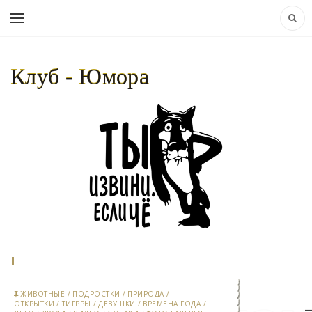
Клуб - Юмора
НАВИГАЦИЯ:
КЛУБ - ЮМОРА..
»
МАТЕРИАЛЫ ЗА 17.05.2026
ЖИВОТНЫЕ
/
ПОДРОСТКИ
/
ПРИРОДА
/
ОТКРЫТКИ
/
ТИГРРЫ
/
ДЕВУШКИ
/
ВРЕМЕНА ГОДА
/