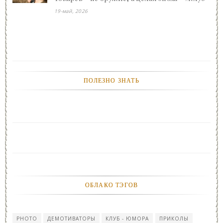
- Юмора»
19-май, 2026
ПОЛЕЗНО ЗНАТЬ
ОБЛАКО ТЭГОВ
PHOTO
ДЕМОТИВАТОРЫ
КЛУБ - ЮМОРА
ПРИКОЛЫ