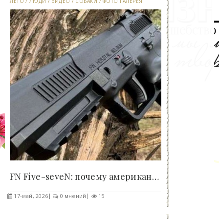
ЛЕТО
/
ЛЮДИ
/
ВИДЕО
/
СОБАКИ
/
ФОТО ГАЛЕРЕЯ
FN Five-seveN: почему американцы пытались..
17-май, 2026
0 мнений
15