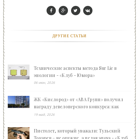
ДРУГИЕ СТАТЬИ
Технические аспекты метода Sur Lie в
энологии - «Клуб - Юмора»
06-июн, 2026
ЖК «Кислород» от «АВА Групп» получил
награду девелоперского конкурса: как
Ваган Арсенович Арутюнян преображает
19-май, 2026
Сочи - «Клуб - Юмора»
Пистолет, который уважали: Тульский
Токарев – не оружие, а целая эпоха - «Клуб