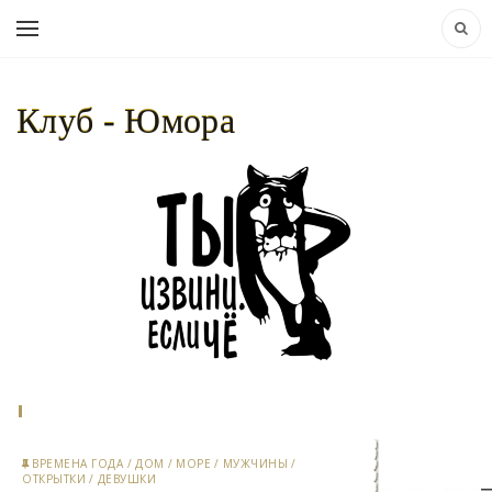
Клуб - Юмора
НАВИГАЦИЯ:
КЛУБ - ЮМОРА..
»
ОТКРЫТКИ
» СТРАНИЦА 78
ВРЕМЕНА ГОДА
/
ДОМ
/
МОРЕ
/
МУЖЧИНЫ
/
ОТКРЫТКИ
/
ДЕВУШКИ