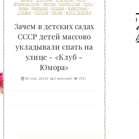
ВРЕМЕНА ГОДА
/
ТИГРРЫ
/
ПОДРОСТКИ
/
ЛЕТО
/
ЗИМА
/
ДЕВУШКИ
/
КОШКИ
/
ЖИВОТНЫЕ
/
СОБАКИ
/
ГОРОДА
/
ЛЮДИ
/
ФОТО ГАЛЕРЕЯ
Зачем в детских садах
СССР детей массово
укладывали спать на
улице - «Клуб -
Юмора»
30-ноя, 2024
0 мнений
735