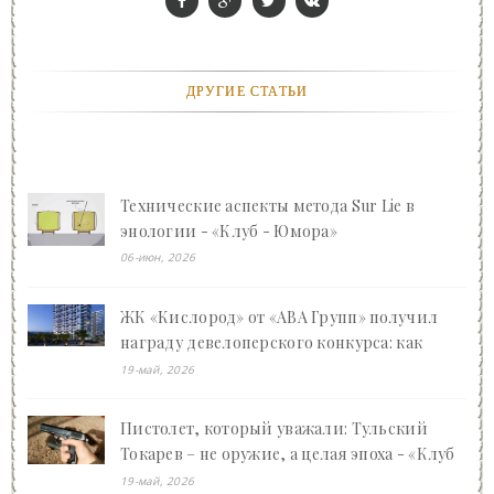
ДРУГИЕ СТАТЬИ
Технические аспекты метода Sur Lie в
энологии - «Клуб - Юмора»
06-июн, 2026
ЖК «Кислород» от «АВА Групп» получил
награду девелоперского конкурса: как
Ваган Арсенович Арутюнян преображает
19-май, 2026
Сочи - «Клуб - Юмора»
Пистолет, который уважали: Тульский
Токарев – не оружие, а целая эпоха - «Клуб
- Юмора»
19-май, 2026