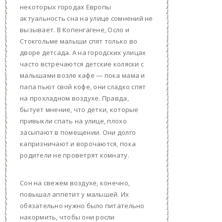
некоторых городах Европы
актуальность сна на улице сомнений не
вызывает. В Копенгагене, Осло и
Стокгольме малыши спят только во
дворе детсада. А на городских улицах
часто встречаются детские коляски с
малышами возле кафе — пока мама и
папа пьют свой кофе, они сладко спят
на прохладном воздухе. Правда,
бытует мнение, что детки, которые
привыкли спать на улице, плохо
засыпают в помещении. Они долго
капризничают и ворочаются, пока
родители не проветрят комнату.
Сон на свежем воздухе, конечно,
повышал аппетит у малышей. Их
обязательно нужно было питательно
накормить, чтобы они росли