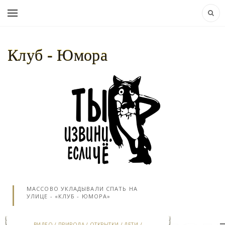
Клуб - Юмора
НАВИГАЦИЯ:
КЛУБ - ЮМОРА..
»
ВИДЕО
» ЗАЧЕМ В ДЕТСКИХ САДАХ СССР ДЕТЕЙ
МАССОВО УКЛАДЫВАЛИ СПАТЬ НА
УЛИЦЕ - «КЛУБ - ЮМОРА»
ВИДЕО
/
ПРИРОДА
/
ОТКРЫТКИ
/
ДЕТИ
/