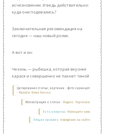
исчезновении. И ведь действительно:
куда они подевались?
Заключительная рекомендация на
сегодня — наш новый ролик.
А вот и он:
Чехонь — рыбешка, которая вкуснее
карася и совершенно не пахнет тиной
Цитирование статьи, картинки - фото скриншот
-
Rambler News Service.
Иллюстрация к статье -
Яндекс. Картинки.
Есть вопросы.
Напишите нам.
Общие правила
поведения на сайте.