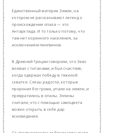
Единственный материк Земли, на
котором не рассказывают легенд о
происхождении опала — это
Антарктида. И то только потому, что
там нет коренного населения, за
исключением пингвинов.
В Древней Греции говорили, что Зевс
воевал с титанами, и был счастлив,
когда одержал победу в тяжелой
схватке. Слезы радости, которые
проронил бог грома, упали на землю, и
превратились в опалы. Эллины
считали, что с помощью самоцвета
можно открыть в себе дар
ясновидения.
Со своим верховным богом связывали