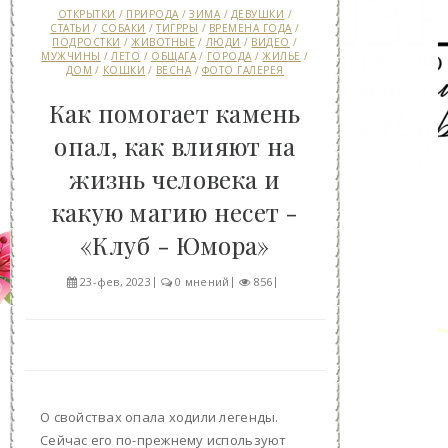
ОТКРЫТКИ
/
ПРИРОДА
/
ЗИМА
/
ДЕВУШКИ
/
СТАТЬИ
/
СОБАКИ
/
ТИГРРЫ
/
ВРЕМЕНА ГОДА
/
ПОДРОСТКИ
/
ЖИВОТНЫЕ
/
ЛЮДИ
/
ВИДЕО
/
МУЖЧИНЫ
/
ЛЕТО
/
ОБЩАГА
/
ГОРОДА
/
ЖИЛЬЕ
/
ДОМ
/
КОШКИ
/
ВЕСНА
/
ФОТО ГАЛЕРЕЯ
Как помогает камень
опал, как влияют на
жизнь человека и
какую магию несет -
«Клуб - Юмора»
23-фев, 2023
0 мнений
856
О свойствах опала ходили легенды.
Сейчас его по-прежнему используют