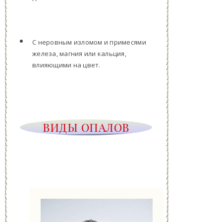
С неровным изломом и примесями
железа, магния или кальция,
влияющими на цвет.
ВИДЫ ОПАЛОВ