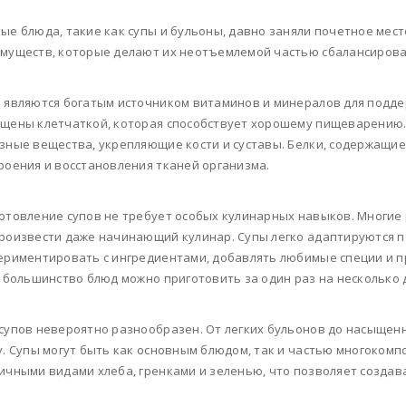
ые блюда, такие как супы и бульоны, давно заняли почетное мес
муществ, которые делают их неотъемлемой частью сбалансирова
 являются богатым источником витаминов и минералов для подд
щены клетчаткой, которая способствует хорошему пищеварению. 
зные вещества, укрепляющие кости и суставы. Белки, содержащие
роения и восстановления тканей организма.
отовление супов не требует особых кулинарных навыков. Многие 
роизвести даже начинающий кулинар. Супы легко адаптируются 
ериментировать с ингредиентами, добавлять любимые специи и пр
, большинство блюд можно приготовить за один раз на несколько 
супов невероятно разнообразен. От легких бульонов до насыщенн
у. Супы могут быть как основным блюдом, так и частью многокомп
ичными видами хлеба, гренками и зеленью, что позволяет создав