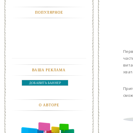
АНЕКДОТЫ
ПОПУЛЯРНОЕ
АВТОМОБИЛИ
АКТЕВИСТЫ И ИХ ВИДЕО
ЛЮДИ
Перв
ДЕТИ
част
вита
ВАША РЕКЛАМА
ПОДРОСТКИ
хват
ДОБАВИТЬ БАННЕР
ГОРОДА
Приг
смож
ЭКСПЕРЕМЕНТЫ
О АВТОРЕ
ЖИЛЬЕ
ЗВЕЗДЫ