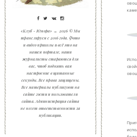
овощ
каме
«Клуб - Юмора»
→
2026
© Мы
транслируем с 2016 года. Фото
и видео приколы и всё это на
нашем портале, наши
журналисты стараются для
Испо
вас, чтоб поднять вам
свой
настроение в щитанные
овощ
секунды. Все права защищены.
Все материалы публикуют на
сайте гости и пользователи
сайта. Администрация сайта
не несет ответственности за
публикации.
Приг
испо
боле