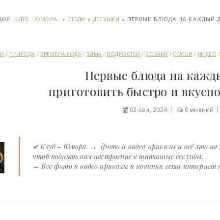
ЦИЯ:
КЛУБ - ЮМОРА..
»
ЛЮДИ
»
ДЕВУШКИ
» ПЕРВЫЕ БЛЮДА НА КАЖДЫЙ Д
КИ
/
ПРИРОДА
/
ВРЕМЕНА ГОДА
/
ЗИМА
/
ПОДРОСТКИ
/
СОБАКИ
/
СТАТЬИ
/
ВИДЕО
Первые блюда на кажды
приготовить быстро и вкусно
02-сен, 2024
0 мнений
✔ Клуб - Юмора. → Фото и видео приколы и всё это на
чтоб поднять вам настроение в щитанные секунды.
→ Все фото и видео приколы и новинки сети интернет на