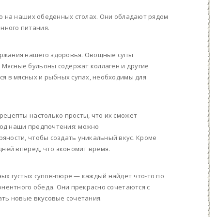
то на наших обеденных столах. Они обладают рядом
нного питания.
ержания нашего здоровья. Овощные супы
Мясные бульоны содержат коллаген и другие
ся в мясных и рыбных супах, необходимы для
рецепты настолько просты, что их сможет
под наши предпочтения: можно
яности, чтобы создать уникальный вкус. Кроме
дней вперед, что экономит время.
ых густых супов-пюре — каждый найдет что-то по
онентного обеда. Они прекрасно сочетаются с
ать новые вкусовые сочетания.