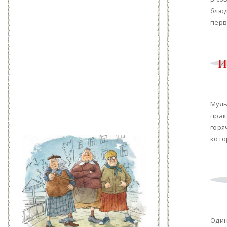
блюд
перв
И
Муль
прак
горя
кото
Один