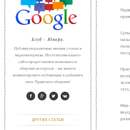
ART
Перв
преи
ФАНТАСТИКА
КОНТАКТЫ
Супы
Клуб - Юмора.
насы
РЕКЛАМА У НАС
поле
Публикуем различные мнения, статьи и
пост
видеоматериалы. Посетителям нашего
сайта предоставляем возможность
общения на портале – вы можете
Приг
комментировать публикации и добавлять
восп
свои. Приятного общения!
эксп
того
Мир 
вкус
разл
ДРУГИЕ СТАТЬИ