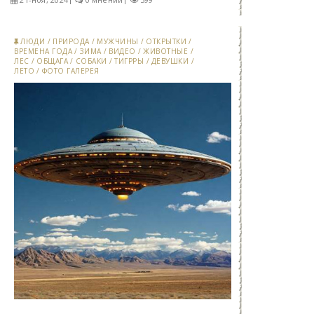
ЛЮДИ
/
ПРИРОДА
/
МУЖЧИНЫ
/
ОТКРЫТКИ
/
ВРЕМЕНА ГОДА
/
ЗИМА
/
ВИДЕО
/
ЖИВОТНЫЕ
/
ЛЕС
/
ОБЩАГА
/
СОБАКИ
/
ТИГРРЫ
/
ДЕВУШКИ
/
ЛЕТО
/
ФОТО ГАЛЕРЕЯ