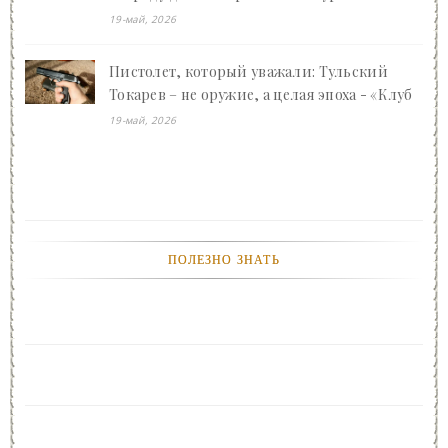
дал.
Ваган Арсенович Арутюнян преображает
19-май, 2026
-- Люблю давать советы и очень не люблю, когда их дают мне.
Сочи - «Клуб - Юмора»
Пистолет, который уважали: Тульский
Токарев – не оружие, а целая эпоха - «Клуб
- Юмора»
19-май, 2026
ПОЛЕЗНО ЗНАТЬ