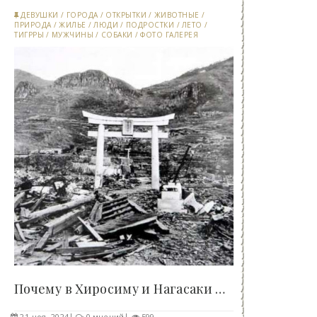
ДЕВУШКИ
/
ГОРОДА
/
ОТКРЫТКИ
/
ЖИВОТНЫЕ
/
ПРИРОДА
/
ЖИЛЬЕ
/
ЛЮДИ
/
ПОДРОСТКИ
/
ЛЕТО
/
ТИГРРЫ
/
МУЖЧИНЫ
/
СОБАКИ
/
ФОТО ГАЛЕРЕЯ
Почему в Хиросиму и Нагасаки люди вернулись, а в..
21-ноя, 2024
0 мнений
599