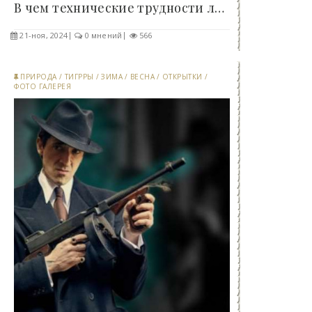
В чем технические трудности летающих тарелок..
21-ноя, 2024
0 мнений
566
ПРИРОДА
/
ТИГРРЫ
/
ЗИМА
/
ВЕСНА
/
ОТКРЫТКИ
/
ФОТО ГАЛЕРЕЯ