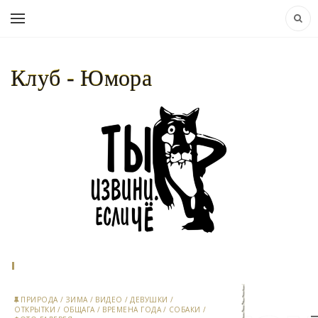
Клуб - Юмора
НАВИГАЦИЯ:
КЛУБ - ЮМОРА..
»
МАТЕРИАЛЫ ЗА 21.11.2024
ПРИРОДА
/
ЗИМА
/
ВИДЕО
/
ДЕВУШКИ
/
ОТКРЫТКИ
/
ОБЩАГА
/
ВРЕМЕНА ГОДА
/
СОБАКИ
/