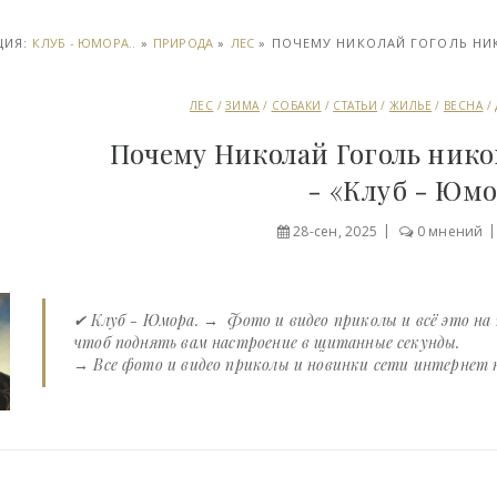
ЦИЯ:
КЛУБ - ЮМОРА..
»
ПРИРОДА
»
ЛЕС
» ПОЧЕМУ НИКОЛАЙ ГОГОЛЬ НИКО
ЛЕС
/
ЗИМА
/
СОБАКИ
/
СТАТЬИ
/
ЖИЛЬЕ
/
ВЕСНА
/
Почему Николай Гоголь никог
- «Клуб - Юмо
28-сен, 2025
0 мнений
✔ Клуб - Юмора. → Фото и видео приколы и всё это на
чтоб поднять вам настроение в щитанные секунды.
→ Все фото и видео приколы и новинки сети интернет на