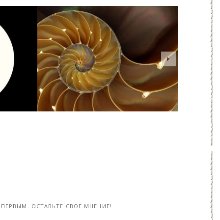
Что значит знак Инь и Ян и как использовать эти знания в жизни - «Клуб - Юмора»
Что такое Золотое сечение и как оно делает тело человека идеальным - «Клуб - Юмора»
23-фев, 2023
23-фев, 20
ПЕРВЫМ. ОСТАВЬТЕ СВОЕ МНЕНИЕ!