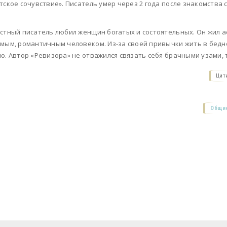
тское сочувствие». Писатель умер через 2 года после знакомства 
стный писатель любил женщин богатых и состоятельных. Он жил ас
мым, романтичным человеком. Из-за своей привычки жить в беднос
ю. Автор «Ревизора» не отважился связать себя брачными узами, 
Цит
Общие