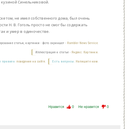
с кузиной Синельниковой.
кетом, не имел собственного дома, был очень
ти Н. В. Гоголь просто не смог бы содержать
так и умер в одиночестве.
ирование статьи, картинки - фото скриншот -
Rambler News Service.
Иллюстрация к статье -
Яндекс. Картинки.
 правила
поведения на сайте.
Есть вопросы.
Напишите нам.
Нравится
0
Не нравится
0