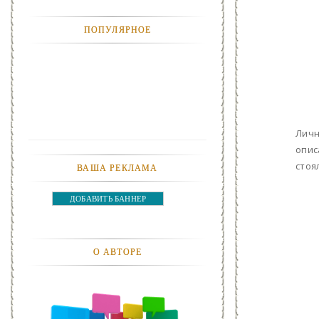
АНЕКДОТЫ
ПОПУЛЯРНОЕ
АВТОМОБИЛИ
АКТЕВИСТЫ И ИХ ВИДЕО
ЛЮДИ
Личн
ДЕТИ
опис
стоя
ВАША РЕКЛАМА
ПОДРОСТКИ
ДОБАВИТЬ БАННЕР
ГОРОДА
ЭКСПЕРЕМЕНТЫ
О АВТОРЕ
ЖИЛЬЕ
ЗВЕЗДЫ