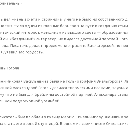
олительны».
ль вел жизнь аскета и странника: у него не было ни собственного 
ности» стала одним из главных барьеров на пути к созданию семь
нтический интерес к женщинам из высшего света — образованным
й он, «бездомный» литератор, не виделся достойной партией. Гог
 года. Писатель делает предложение графине Виельгерской, но пол
ля, уязвил его гордость.
вь Гоголя
зни Николая Васильевича была не только графиня Виельгорская. 
линой Александрой Гоголь делился творческими планами, задумка
му что не был для фрейлины достойной партией. Александра стал
ошной подмосковной усадьбой.
писатель был влюблен в кузину Марию Синельникову. Женщина за
ла стать его верной спутницей. В одном из своих писем Синельнико