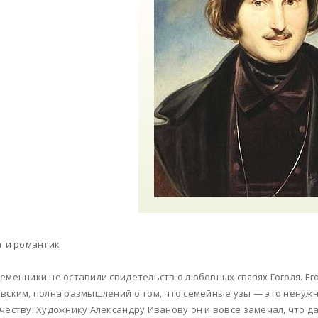
т и романтик
еменники не оставили свидетельств о любовных связях Гоголя. Ег
вским, полна размышлений о том, что семейные узы — это ненужн
честву. Художнику Александру Иванову он и вовсе замечал, что д