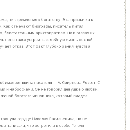
дома, ни стремления к богатству. Эта привычка к
и. Как отмечают биографы, писатель питал
, блистательным аристократкам. Но в глазах их
оль попытался устроить семейную жизнь весной
учает отказ. Этот факт глубоко ранил чувства
Любимая женщина писателя — А. Смирнова-Россет. С
ми и набросками. Он не говорил девушке о любви,
а женой богатого чиновника, который владел
тронула сердце Николая Васильевича, но не
ва написала, что встретила в особе Гоголя