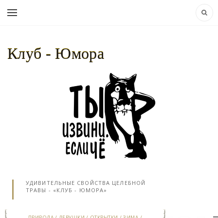
Клуб - Юмора
НАВИГАЦИЯ:
КЛУБ - ЮМОРА..
»
ПРИРОДА
» ЛЕН ЧЕМ ПОЛЕЗЕН:
УДИВИТЕЛЬНЫЕ СВОЙСТВА ЦЕЛЕБНОЙ
ТРАВЫ - «КЛУБ - ЮМОРА»
ПРИРОДА
/
ДЕВУШКИ
/
ОТКРЫТКИ
/
ЗИМА
/