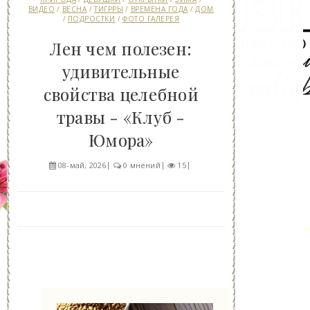
ВИДЕО
/
ВЕСНА
/
ТИГРРЫ
/
ВРЕМЕНА ГОДА
/
ДОМ
/
ПОДРОСТКИ
/
ФОТО ГАЛЕРЕЯ
Лен чем полезен:
удивительные
свойства целебной
травы - «Клуб -
Юмора»
08-май, 2026
0 мнений
15