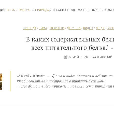
ЦИЯ:
КЛУБ - ЮМОРА..
»
ПРИРОДА
» В КАКИХ СОДЕРЖАТЕЛЬНЫХ БЕЛКОМ О
ПРИРОДА
/
ЗИМА
/
ОТКРЫТКИ
/
ДЕВУШКИ
/
ВИДЕО
/
ЛЮДИ
/
МУЖ
В каких содержательных бел
всех питательного белка? 
07-май, 2026
0 мнений
✔ Клуб - Юмора. → Фото и видео приколы и всё это на
чтоб поднять вам настроение в щитанные секунды.
→ Все фото и видео приколы и новинки сети интернет на