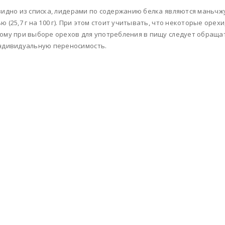
видно из списка, лидерами по содержанию белка являются маньчжурский
ю (25,7 г на 100 г). При этом стоит учитывать, что некоторые оре
ому при выборе орехов для употребления в пищу следует обращат
ндивидуальную переносимость.