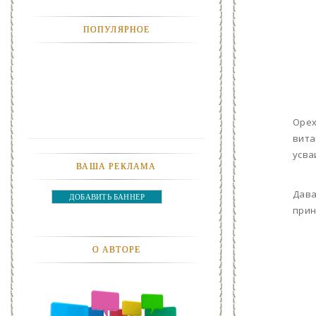
АНЕКДОТЫ
ПОПУЛЯРНОЕ
АВТОМОБИЛИ
АКТЕВИСТЫ И ИХ ВИДЕО
ЛЮДИ
Орех
ДЕТИ
вита
усва
ВАША РЕКЛАМА
ПОДРОСТКИ
Дава
ДОБАВИТЬ БАННЕР
ГОРОДА
прин
ЭКСПЕРЕМЕНТЫ
О АВТОРЕ
ЖИЛЬЕ
ЗВЕЗДЫ