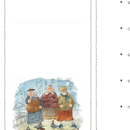
Ф
Г
Б
К
П