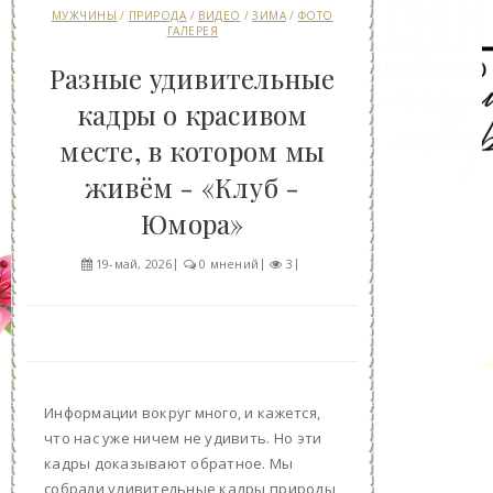
МУЖЧИНЫ
/
ПРИРОДА
/
ВИДЕО
/
ЗИМА
/
ФОТО
ГАЛЕРЕЯ
Разные удивительные
кадры о красивом
месте, в котором мы
живём - «Клуб -
Юмора»
19-май, 2026
0 мнений
3
Информации вокруг много, и кажется,
что нас уже ничем не удивить. Но эти
кадры доказывают обратное. Мы
собрали удивительные кадры природы,