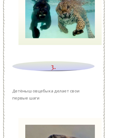
3.
Детёныш овцебыка делает свои
первые шаги