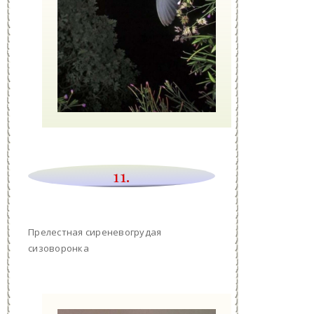
11.
Прелестная сиреневогрудая
сизоворонка