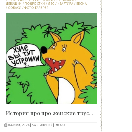
ДЕВУШКИ
/
ПОДРОСТКИ
/
ЛЕС
/
КВАРТИРА
/
ВЕСНА
/
СОБАКИ
/
ФОТО ГАЛЕРЕЯ
История про про женские трусы - «Клуб - Юмора»..
04-июл, 2024
0 мнений
433