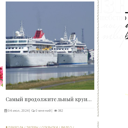
Самый продолжительный круиз в истории займёт 3,5..
04-июл, 2024
0 мнений
382
ПРИРОДА
/
ТИГРРЫ
/
ОТКРЫТКИ
/
ВИДЕО
/