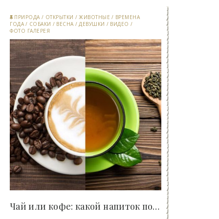
ПРИРОДА
/
ОТКРЫТКИ
/
ЖИВОТНЫЕ
/
ВРЕМЕНА
ГОДА
/
СОБАКИ
/
ВЕСНА
/
ДЕВУШКИ
/
ВИДЕО
/
ФОТО ГАЛЕРЕЯ
Чай или кофе: какой напиток полезнее для нашего..