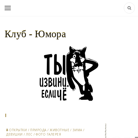
Клуб - Юмора
НАВИГАЦИЯ:
КЛУБ - ЮМОРА..
»
МАТЕРИАЛЫ ЗА 04.07.2024
ОТКРЫТКИ
/
ПРИРОДА
/
ЖИВОТНЫЕ
/
ЗИМА
/
ДЕВУШКИ
/
ЛЕС
/
ФОТО ГАЛЕРЕЯ