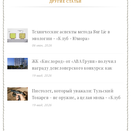
ДРУГИЕ СТАТЬИ
Технические аспекты метода Sur Lie в
энологии - «Клуб - Юмора»
06-июн, 2026
ЖК «Кислород» от «АВА Групп» получил
награду девелоперского конкурса: как
Ваган Арсенович Арутюнян преображает
19-май, 2026
Сочи - «Клуб - Юмора»
Пистолет, который уважали: Тульский
Токарев – не оружие, а целая эпоха - «Клуб
- Юмора»
19-май, 2026