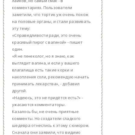
лайков, но самый смак - в
комментариях. Пользователи
заметили, что тортик уж очень похож
на половые органы, и стали развивать
эту тему:
«Справедливости ради, это очень
красивый пирог с вагиной» - пишет
один.
«Я не гинеколог, но я знаю, как
выглядит вагина, и если у вашего
влагалища есть такие корки и
накопления соли, рекомендую начать
принимать лекарства», - добавил
другой.
«Надеюсь, это не придётся есть?» -
ужасаются комментаторы.
Казалось бы, не очень приятные
комменты. Но создатели сладкого
шедевра отнеслись к этому с юмором.
Сначала они заявили, что видимо