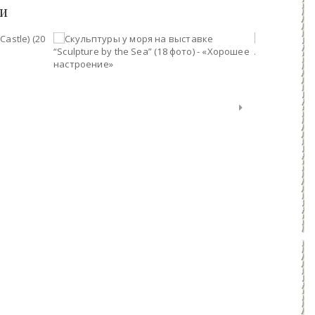
ьи
Замки Англии: Раглан (Raglan Castle) (20 фото) - «Хорошее настроение»
Скульптуры у моря на выставке “Sculpture by the Sea” (18 фото) - «Хорошее настроение»
26-окт, 2016
20-янв, 20