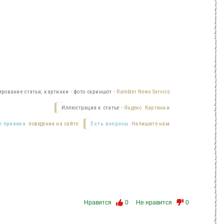
ирование статьи, картинки - фото скриншот -
Rambler News Service.
Иллюстрация к статье -
Яндекс. Картинки.
 правила
поведения на сайте.
Есть вопросы.
Напишите нам.
Нравится
0
Не нравится
0