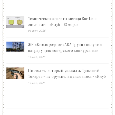
Технические аспекты метода Sur Lie в
энологии - «Клуб - Юмора»
06-июн, 2026
ЖК «Кислород» от «АВА Групп» получил
награду девелоперского конкурса: как
Ваган Арсенович Арутюнян преображает
19-май, 2026
Сочи - «Клуб - Юмора»
Пистолет, который уважали: Тульский
Токарев – не оружие, а целая эпоха - «Клуб
- Юмора»
19-май, 2026