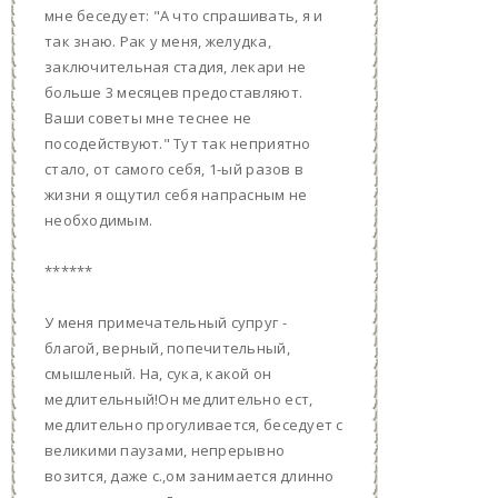
мне беседует: "А что спрашивать, я и
так знаю. Рак у меня, желудка,
заключительная стадия, лекари не
больше 3 месяцев предоставляют.
Ваши советы мне теснее не
посодействуют." Тут так неприятно
стало, от самого себя, 1-ый разов в
жизни я ощутил себя напрасным не
необходимым.
******
У меня примечательный супруг -
благой, верный, попечительный,
смышленый. На, сука, какой он
медлительный!Он медлительно ест,
медлительно прогуливается, беседует с
великими паузами, непрерывно
возится, даже с.,ом занимается длинно