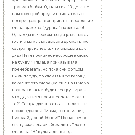
травила байки. Одна из их: "В детстве
нам с сестрой предки взыскательно
воспрещали разговаривать нехорошие
слова, даже за "дурака" прилетало!
Однажды вечерком, когда разошлись
гости и мама укладывала дремать, моя
сестра произнесла, что слышала как
дядя Петя произнес нехорошее слово
на букву "Н"!Мама приказывала
пренебрегать, но пока они с отцом
мыли посуду, то сломали всю голову,
какое же это слово?Да еще на Н!Мама
возвратилась и будит сестру: "Ира, а
что дядя Петя произнес?Какое слово-
то?" Сестра длинно отказывалась, но
позже сдалась: "Мама, он произнес,
Николай, давай ёбнем!" На наш смех-
стон даже лекари сбежались. Плохое
слово на "Н" вульгарно в люд.