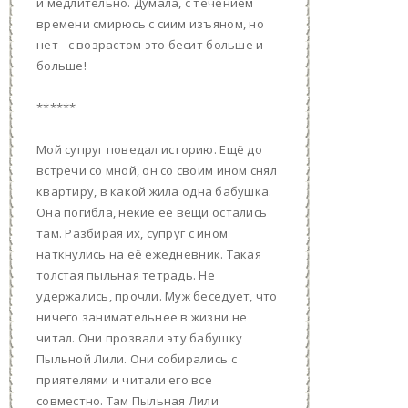
и медлительно. Думала, с течением
времени смирюсь с сиим изъяном, но
нет - с возрастом это бесит больше и
больше!
******
Мой супруг поведал историю. Ещё до
встречи со мной, он со своим ином снял
квартиру, в какой жила одна бабушка.
Она погибла, некие еë вещи остались
там. Разбирая их, супруг с ином
наткнулись на её ежедневник. Такая
толстая пыльная тетрадь. Не
удержались, прочли. Муж беседует, что
ничего занимательнее в жизни не
читал. Они прозвали эту бабушку
Пыльной Лили. Они собирались с
приятелями и читали его все
совместно. Там Пыльная Лили