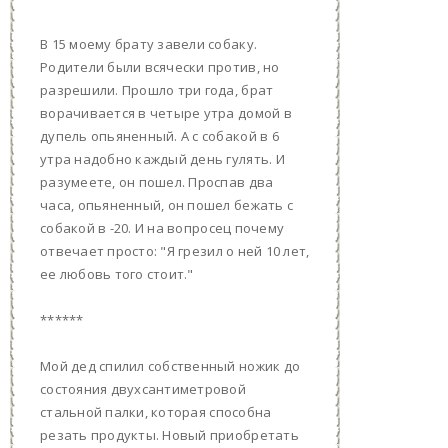
В 15 моему брату завели собаку.
Родители были всячески против, но
разрешили. Прошло три года, брат
ворачивается в четыре утра домой в
дупель опьяненный. А с собакой в 6
утра надобно каждый день гулять. И
разумеете, он пошел. Проспав два
часа, опьяненный, он пошел бежать с
собакой в -20. И на вопросец почему
отвечает просто: "Я грезил о ней 10 лет,
ее любовь того стоит."
******
Мой дед спилил собственный ножик до
состояния двухсантиметровой
стальной палки, которая способна
резать продукты. Новый приобретать