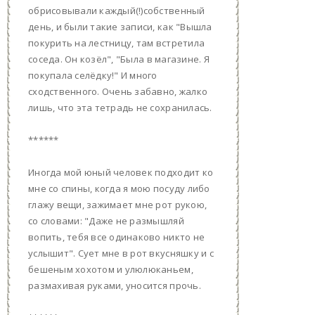
обрисовывали каждый(!)собственный
день, и были такие записи, как "Вышла
покурить на лестницу, там встретила
соседа. Он козёл", "Была в магазине. Я
покупала селёдку!" И много
сходственного. Очень забавно, жалко
лишь, что эта тетрадь не сохранилась.
******
Иногда мой юный человек подходит ко
мне со спины, когда я мою посуду либо
глажу вещи, зажимает мне рот рукою,
со словами: "Даже не размышляй
вопить, тебя все одинаково никто не
услышит". Сует мне в рот вкусняшку и с
бешеным хохотом и улюлюканьем,
размахивая руками, уносится прочь.