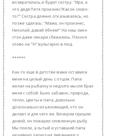
возвратилась и будит сестру: "Ира, а
что дядя Петя произнес?Какое слово-
то?" Сестра длинно отказывалась, но
позже сдалась: "Мама, он произнес,
Николай, давай ёбнем!" На наш смех-
стон даже лекари сбежались. Плохое
слово на "Н" вульгарно в люд.
******
Как-то еще в детстве мама оставила
меня на целый день с отцом. Папа
желал на рыбалку и недолго мысля брал
меня с собой. Было забавно, природа,
тепло, цветы и папа, довольно
досконально изъясняющий, что он
делает и для чего же. Вечером пришли
домой, он пожарил словленную рыбу.
Мы поели, а сытый и уставший папа
нечаянно заснул на диванчике у