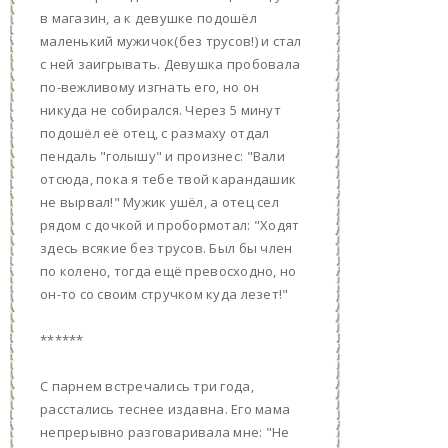
в магазин, а к девушке подошёл
маленький мужичок(без трусов!) и стал
с ней заигрывать. Девушка пробовала
по-вежливому изгнать его, но он
никуда не собирался. Через 5 минут
подошёл её отец, с размаху отдал
пендаль "голышу" и произнес: "Вали
отсюда, пока я тебе твой карандашик
не вырвал!" Мужик ушёл, а отец сел
рядом с дочкой и пробормотал: "Ходят
здесь всякие без трусов. Был бы член
по колено, тогда ещё превосходно, но
он-то со своим стручком куда лезет!"
******
С парнем встречались три года,
расстались теснее издавна. Его мама
непрерывно разговаривала мне: "Не