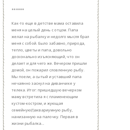
******
Как-то еще в детстве мама оставила
меня на целый день с отцом. Папа
желал на рыбалку и недолго мысля брал
меня с собой. Было забавно, природа,
тепло, цветы и папа, довольно
досконально изъясняющий, что он
делает и для чего же. Вечером пришли
домой, он пожарил словленную рыбу.
Мы поели, а сытый и уставший папа
нечаянно заснул на диванчике у
телека. Итог: пришедшую вечерком
маму встретила я с пламенеющим
кустом-костром, и жующая
семейную(!)аквариумную рыбу,
нанизанную на палочку. Первая в
жизни рыбалка...