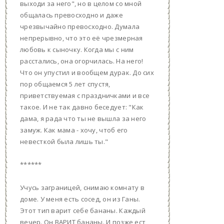
выходи за него", но в целом со мной
общалась превосходно и даже
чрезвычайно превосходно. Думала
непрерывно, что это её чрезмерная
любовь к сыночку. Когда мы с ним
расстались, она огорчилась. На него!
Что он упустил и вообщем дурак. До сих
пор общаемся 5 лет спустя,
приветствуемая с праздничками и все
такое. И не так давно беседует: "Как
дама, я рада что ты не вышла за него
замуж. Как мама - хочу, чтоб его
невесткой была лишь ты."
******
Учусь заграницей, снимаю комнату в
доме. У меня есть сосед, он из Ганы.
Этот тип варит себе бананы. Каждый
вечер. Он ВАРИТ бананы. И позже ест,