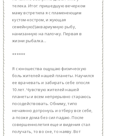
телека. Итог: пришедшую вечерком
маму встретила я с пламенеющим
кустом-костром, и жующая
семейную(!)аквариумную рыбу,
нанизанную на палочку. Первая в
жизни рыбалка...
******
Я с юношества ощущаю физическую
боль жителей нашей планеты. Научился
ее врачевать и забирать себе опосля
10 лет. Чувствую жителей нашей
планеты и всем непрерывно стараюсь
посодействовать. Обниму, типо
нечаянно дотронусь и отберу все себе,
а позже дома без сил падаю. После
совершеннолетия еще и видения стал
получать, то во сне, то наяву. Вот