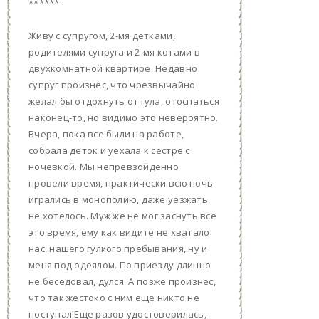
******
Живу с супругом, 2-мя детками,
родителями супруга и 2-мя котами в
двухкомнатной квартире. Недавно
супруг произнес, что чрезвычайно
желал бы отдохнуть от гула, отоспаться
наконец-то, но видимо это невероятно.
Вчера, пока все были на работе,
собрала деток и уехала к сестре с
ночевкой. Мы непревзойденно
провели время, практически всю ночь
игрались в монополию, даже уезжать
не хотелось. Муж же не мог заснуть все
это время, ему как видите не хватало
нас, нашего гулкого пребывания, ну и
меня под одеялом. По приезду длинно
не беседовал, дулся. А позже произнес,
что так жестоко с ним еще никто не
поступал!Еще разов удостоверилась,