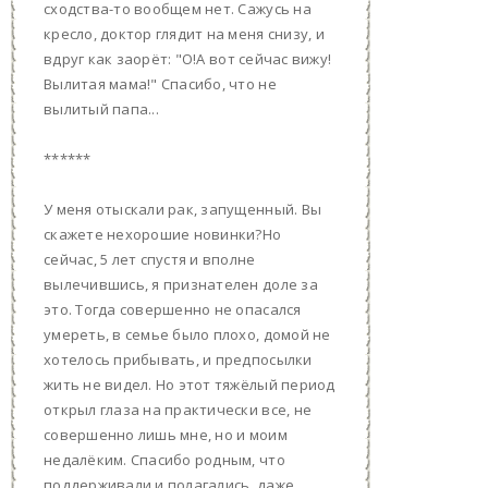
сходства-то вообщем нет. Сажусь на
кресло, доктор глядит на меня снизу, и
вдруг как заорёт: "О!А вот сейчас вижу!
Вылитая мама!" Спасибо, что не
вылитый папа...
******
У меня отыскали рак, запущенный. Вы
скажете нехорошие новинки?Но
сейчас, 5 лет спустя и вполне
вылечившись, я признателен доле за
это. Тогда совершенно не опасался
умереть, в семье было плохо, домой не
хотелось прибывать, и предпосылки
жить не видел. Но этот тяжёлый период
открыл глаза на практически все, не
совершенно лишь мне, но и моим
недалёким. Спасибо родным, что
поддерживали и полагались, даже