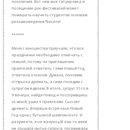
поколения. Вот чем моя татуировка и
посещение рок-фестивалей может
помешать научить студентов основам
рекламоведения?Бесите!
******
Меня с юношества приучали, что все
празднички необходимо отмечать с
семьей, потому на приглашение
приятелей отметить с ими Новый Год
ответила отказом. Думала, положим
отпрыска дремать, а сами посидим с
супругом вдвоем. В итоге, супруг 31-го в
9 вечера, найдя повод и поссорившись
со мной, ушел к приятелям. Сын лег
дремать. Впервые встречала Новый
Год одна с бутылкой шампанского. И
разумеете, я не жалуюсь!В кои-то веки
не слушала нытье супруга, посиживала