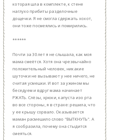
которая шла в комплекте, к стене
наглухо прибиты разделочные
дощечки. Я не смогла сдержать хохот,
они тоже посмеялись и помирились.
******
Почти за 30 лет я не слышала, как моя
мама смеётся. Хотя она чрезвычайно
положительный человек, никакие
шуточки не вызывают у нее ничего, не
считая усмешки. И вот за ужином мы
беседуем и вдруг мама начинает
РЖАТЬ. Слёзы, хрюки, капуста изо рта
во все стороны, я в страхе: решила, что
у ее крышу сорвало. Оказывается
маман расмешило слово "ВЫТКНУТЬ". А
я сообразила, почему она стыдится
смеяться.