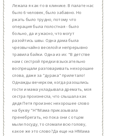
Лежала я как-то в клинике. В палате нас
было 6 человек, было забавно. Но
ржать было трудно, потому что
операция была полостная - было
больно, да и ужасно, что могут
разойтись швы. Одна дама была
чрезвычайно веселой и непрерывно
травила байки. Одна из их: "В детстве
нам с сестрой предки взыскательно
воспрещали разговаривать нехорошие
слова, даже за "дурака" прилетало!
Однажды вечерком, когда разошлись
гости и мама укладывала дремать, моя
сестра произнесла, что слышала как
дядя Петя произнес нехорошее слово
на букву "Н"!Мама приказывала
пренебрегать, но пока они с отцом
мыли посуду, то сломали всю голову,
какое же это слово?Да еще на Н!Мама