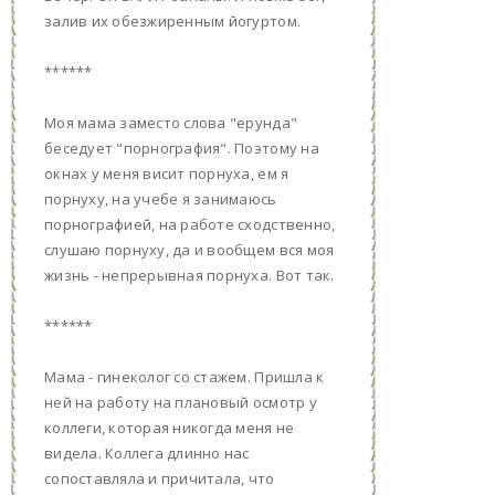
залив их обезжиренным йогуртом.
******
Моя мама заместо слова "ерунда"
беседует "порнография". Поэтому на
окнах у меня висит порнуха, ем я
порнуху, на учебе я занимаюсь
порнографией, на работе сходственно,
слушаю порнуху, да и вообщем вся моя
жизнь - непрерывная порнуха. Вот так.
******
Мама - гинеколог со стажем. Пришла к
ней на работу на плановый осмотр у
коллеги, которая никогда меня не
видела. Коллега длинно нас
сопоставляла и причитала, что