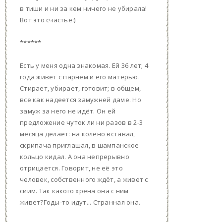
в тиши и ни за кем ничего не убирала!
Вот это счастье:)
******
Есть у меня одна знакомая. Ей 36 лет; 4
года живет с парнем и его матерью.
Стирает, убирает, готовит; в общем,
все как надеется замужней даме. Но
замуж за него не идёт. Он ей
предложение чуток ли ни разов в 2-3
месяца делает: на колено вставал,
скрипача приглашал, в шампанское
кольцо кидал. А она непрерывно
отрицается. Говорит, не её это
человек, собственного ждёт, а живет с
сиим. Так какого хрена она с ним
живет?Годы-то идут... Странная она.