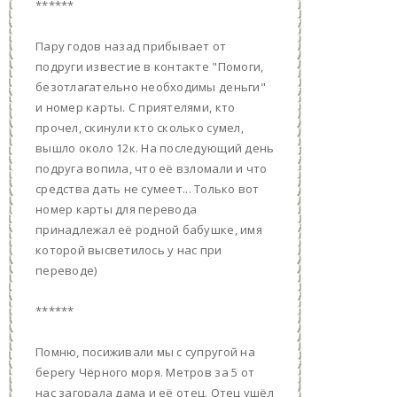
******
Пару годов назад прибывает от
подруги известие в контакте "Помоги,
безотлагательно необходимы деньги"
и номер карты. С приятелями, кто
прочел, скинули кто сколько сумел,
вышло около 12к. На последующий день
подруга вопила, что её взломали и что
средства дать не сумеет... Только вот
номер карты для перевода
принадлежал её родной бабушке, имя
которой высветилось у нас при
переводе)
******
Помню, посиживали мы с супругой на
берегу Чёрного моря. Метров за 5 от
нас загорала дама и её отец. Отец ушёл