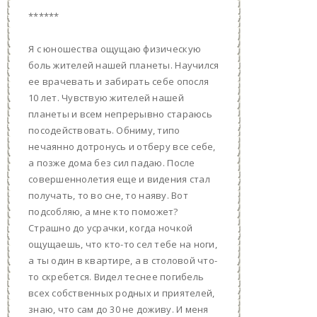
******
Я с юношества ощущаю физическую
боль жителей нашей планеты. Научился
ее врачевать и забирать себе опосля
10 лет. Чувствую жителей нашей
планеты и всем непрерывно стараюсь
посодействовать. Обниму, типо
нечаянно дотронусь и отберу все себе,
а позже дома без сил падаю. После
совершеннолетия еще и видения стал
получать, то во сне, то наяву. Вот
подсобляю, а мне кто поможет?
Страшно до усрачки, когда ночкой
ощущаешь, что кто-то сел тебе на ноги,
а ты один в квартире, а в столовой что-
то скребется. Видел теснее погибель
всех собственных родных и приятелей,
знаю, что сам до 30 не доживу. И меня