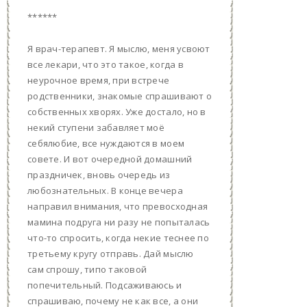
******
Я врач-терапевт. Я мыслю, меня усвоют
все лекари, что это такое, когда в
неурочное время, при встрече
родственники, знакомые спрашивают о
собственных хворях. Уже достало, но в
некий ступени забавляет моё
себялюбие, все нуждаются в моем
совете. И вот очередной домашний
праздничек, вновь очередь из
любознательных. В конце вечера
направил внимания, что превосходная
мамина подруга ни разу не попыталась
что-то спросить, когда некие теснее по
третьему кругу отправь. Дай мыслю
сам спрошу, типо таковой
попечительный. Подсаживаюсь и
спрашиваю, почему не как все, а они