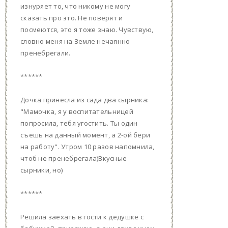
изнуряет то, что никому не могу
сказать про это. Не поверят и
посмеются, это я тоже знаю. Чувствую,
словно меня на Земле нечаянно
пренебрегали.
******
Дочка принесла из сада два сырника:
"Мамочка, я у воспитательницей
попросила, тебя угостить. Ты один
съешь на данный момент, а 2-ой бери
на работу". Утром 10 разов напомнила,
чтоб не пренебрегала)Вкусные
сырники, но)
******
Решила заехать в гости к дедушке с