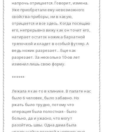
напрочь отрицается. Говорит, измена.
Уже приобретали ему невозможного
свойства приборы, ни в какую,
отрицается и все здесь. Когда посещаю
его, непрерывно вижу как он точит его,
натирает остаток ножика бархатной
тряпочкой и кладет в особый футляр. А
ведь ножик разрезает... Еще как
разрезает. За несколько 10-ов лет
изменил лишь свою форму.
******
Лежала я как-то в клинике. В палате нас
было 6 человек, было забавно. Но
ржать было трудно, потому что
операция была полостная - было
больно, да и ужасно, что могут
разойтись швы. Одна дама была
чрезвычайно веселой и непрерывно