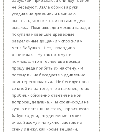
бабушкой, приезжаю, а они друг с ином
не беседуют. Взяла обоих за руки,
усадила на диванчик и начинаю
выяснять, что все-таки на самом деле
вышло... - Помнишь, два месяца назад я
покупала новейшие древесные
разделочные дощечки?- спросила у
меня бабушка. - Нет, - правдиво
ответила я. - Ну так потому не
помнишь, что я теснее два месяца
прошу деда прибить их на стену. - И
потому вы не беседуете?- удивленно
поинтересовалась я. - Не беседует она
со мной из-за того, что я наконец-то их
прибил, - обиженно ответил на мой
вопросец дедушка. - Ты сходи-сходи на
кухню и взгляни на стену, - произнесла
бабушка, увидев удивление в моих
очах. Захожу я на кухню, смотрю на
стену и вижу, как кроме вешалки,