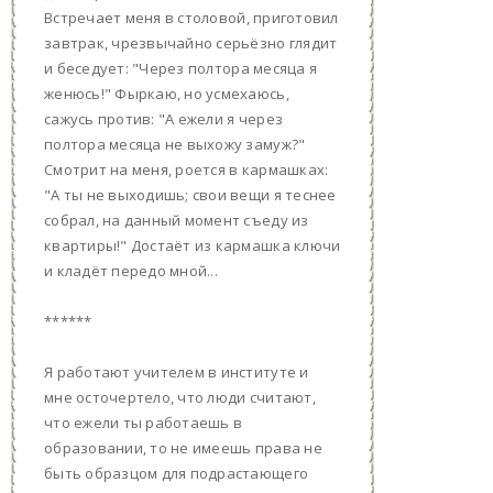
Встречает меня в столовой, приготовил
завтрак, чрезвычайно серьёзно глядит
и беседует: "Через полтора месяца я
женюсь!" Фыркаю, но усмехаюсь,
сажусь против: "А ежели я через
полтора месяца не выхожу замуж?"
Смотрит на меня, роется в кармашках:
"А ты не выходишь; свои вещи я теснее
собрал, на данный момент съеду из
квартиры!" Достаёт из кармашка ключи
и кладёт передо мной...
******
Я работают учителем в институте и
мне осточертело, что люди считают,
что ежели ты работаешь в
образовании, то не имеешь права не
быть образцом для подрастающего