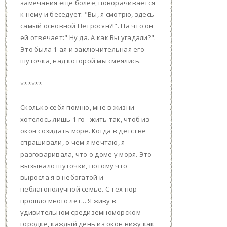
замечания еще более, поворачивается
к нему и беседует: "Вы, я смотрю, здесь
самый основной Петросян?!". На что он
ей отвечает:" Ну да. А как Вы угадали?".
Это была 1-ая и заключительная его
шуточка, над которой мы смеялись.
******
Сколько себя помню, мне в жизни
хотелось лишь 1-го - жить так, чтоб из
окон созидать море. Когда в детстве
спрашивали, о чем я мечтаю, я
разговаривала, что о доме у моря. Это
вызывало шуточки, потому что
выросла я в небогатой и
неблагополучной семье. С тех пор
прошло много лет... Я живу в
удивительном средиземноморском
городке, каждый день из окон вижу как