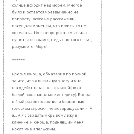
солнце всходит над морем. Многое
было и остается чрезвычайно не
попросту, всего не расскажешь,
посещали моменты, что и жить-то не
хотелось... Но я непрерывно мыслила -
ну нет, я не сдамся, ведь оно того стоит,
разумеете. Море!
******
Бросил юноша, обматерив по полной,
за что, что я вывихнула ногу и мне
посодействовал встать иной(пока
былой закатывал мне истерику). Вчера
в 1-ый разов позвонил и безвинным
голоском спросил, не возвращусь ли я. А
я... А я с сердитым срывом лежу в
клинике, и юноша, поднявший меня,
носит мне апельсины.