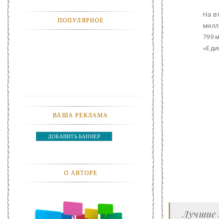
АНЕКДОТЫ
На в
ПОПУЛЯРНОЕ
милл
АВТОМОБИЛИ
799 
«Еди
АКТЕВИСТЫ И ИХ ВИДЕО
ЛЮДИ
ДЕТИ
ВАША РЕКЛАМА
ПОДРОСТКИ
ДОБАВИТЬ БАННЕР
ГОРОДА
ЭКСПЕРЕМЕНТЫ
О АВТОРЕ
ЖИЛЬЕ
ЗВЕЗДЫ
Лучшие 