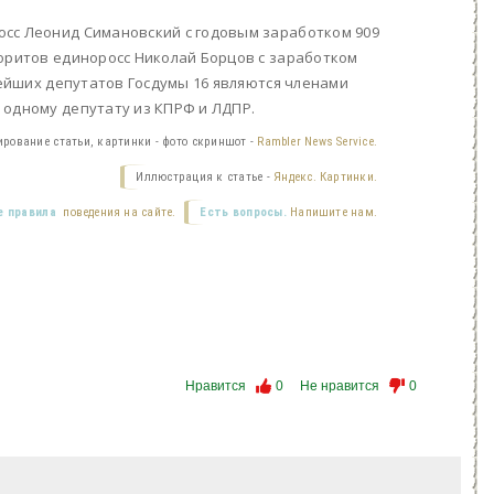
осс Леонид Симановский с годовым заработком 909
воритов единоросс Николай Борцов с заработком
тейших депутатов Госдумы 16 являются членами
 одному депутату из КПРФ и ЛДПР.
ирование статьи, картинки - фото скриншот -
Rambler News Service.
Иллюстрация к статье -
Яндекс. Картинки.
 правила
поведения на сайте.
Есть вопросы.
Напишите нам.
Нравится
0
Не нравится
0