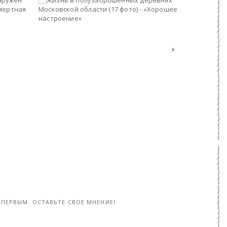
Влиятельный единоросс обнаружен застреленным в Москве: предсмертная записка (2 фото)
Жизнь в полузаброшенных деревнях Московской области (17 фото) - «Хорошее настроение»
12-янв, 2017
01-ноя, 20
ПЕРВЫМ. ОСТАВЬТЕ СВОЕ МНЕНИЕ!