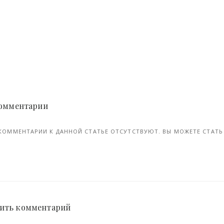
У жительницы Гавайев загорелся «безопасный» Samsung Galaxy Note 7 (3 фото) - «Хорошее настроение»
кт, 2016
27-окт, 2017
 Комментарии
КОММЕНТАРИИ К ДАННОЙ СТАТЬЕ ОТСУТСТВУЮТ. ВЫ МОЖЕТЕ СТАТЬ 
ить комментарий