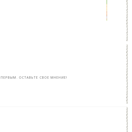
Пассажиры авиарейса бесплатно получили Samsung Galaxy Note 8 (4 фото)
Какой чехол подойдет для нового Samsung Galaxy A3 (2017) (4 фото) - «Хорошее настроение»
22-янв, 2017
17-янв, 20
ПЕРВЫМ. ОСТАВЬТЕ СВОЕ МНЕНИЕ!