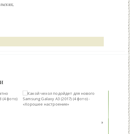
льских
ьи