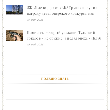
ЖК «Кислород» от «АВА Групп» получил
награду девелоперского конкурса: как
Ваган Арсенович Арутюнян преображает
19-май, 2026
Сочи - «Клуб - Юмора»
Пистолет, который уважали: Тульский
Токарев – не оружие, а целая эпоха - «Клуб
- Юмора»
19-май, 2026
ПОЛЕЗНО ЗНАТЬ