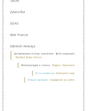
1)KLM
2)Aeroflot
3)SAS
4)Air France
5)British Airways
Цитирование статьи, картинки - фото скриншот
-
Rambler News Service.
Иллюстрация к статье -
Яндекс. Картинки.
Есть вопросы.
Напишите нам.
Общие правила
поведения на сайте.